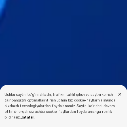
Ushbu saytni to'g'ri ishlashi, trafikni tahlil qilish va saytni ko'rish
tajribangizni optimallashtirish uchun biz cookie-fayllar va shunga
o'xshash texnologiyalardan foydalanamiz. Saytni ko'rishni davom
ettirish orqali siz ushbu cookie-fayllardan foydalanishga rozilik
bildirasiz.
Batafsil
.