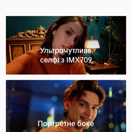
Ультрачутливе
селфі з IMX709
Портретне боке