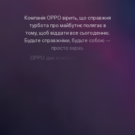
К
о
м
п
а
н
і
я
O
P
P
O
в
і
р
и
т
ь
,
щ
о
с
п
р
а
в
ж
н
я
т
у
р
б
о
т
а
п
р
о
м
а
й
б
у
т
н
є
п
о
л
я
г
а
є
в
т
о
м
у
,
щ
о
б
в
і
д
д
а
т
и
в
с
е
с
ь
о
г
о
д
е
н
н
ю
.
Б
у
д
ь
т
е
с
п
р
а
в
ж
н
і
м
и
,
б
у
д
ь
т
е
с
о
б
о
ю
—
п
р
о
с
т
о
з
а
р
а
з
.
O
P
P
O
д
а
є
к
о
ж
н
о
м
у