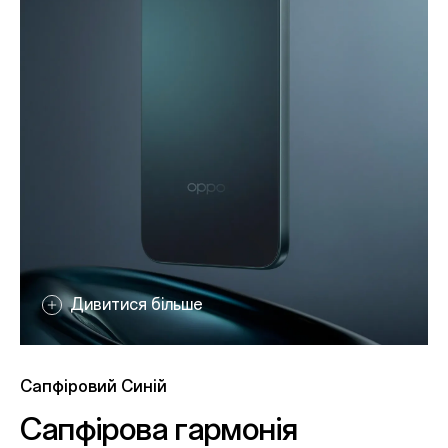
Дивитися більше
Дивитися більше
Золото Аврори
Сапфіровий Синій
Сяйво, що вражає
Сапфірова гармонія