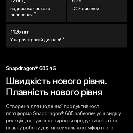
120Гц
6.75''
11
надвисока частота
LCD-дисплей
10
оновленняⁱ
1125 ніт
12
Ультраяскравий дисплей
Snapdragon® 685 4G
Швидкість нового рівня.
Плавність нового рівня
Створена для щоденної продуктивності,
платформа Snapdragon® 685 забезпечує швидшу
реакцію, потужніші прирости продуктивності та
плавну роботу для максимально комфортного