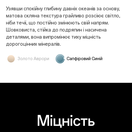
Мов потік зірок, замкнений у матовому склі, цей
Узявши спокійну глибину давніх океанів за основу,
мерехтливий та іскристий візерунок оживляє
матова скляна текстура грайливо розсіює світло,
золото — воно спалахує і грає щоразу при зміні
ніби течії, що постійно змінюють свій напрям.
освітлення.
Шовковиста, стійка до подряпин і насичена
деталями, вона випромінює тиху міцність
дорогоцінних мінералів.
Золото Аврори
Сапфіровий Синій
Міцність