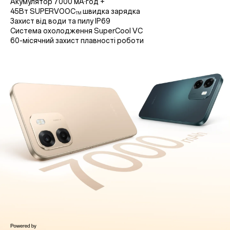
Акумулятор 7000 мА·год +
45Вт SUPERVOOC
швидка зарядка
TM
Захист від води та пилу IP69
Система охолодження SuperCool VC
60-місячний захист плавності роботи