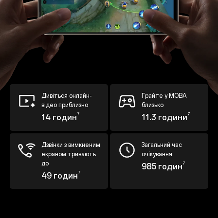
Дивіться онлайн-
Грайте у MOBA
відео приблизно
близько
7
7
14 годин
11.3 години
Дзвінки з вимкненим
Загальний час
екраном тривають
очікування
до
7
985 годин
7
49 годин