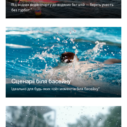
Від водних видів спорту до водяних баталій — беріть участь
9
без
турбот.
Сценарії біля басейну
9
Ідеально для будь-яких «ой» моментів біля басейну.