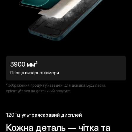
3900 мм²
Площа випарної камери
* Зображення продукту наведені для довідки. Будь ласка,
орієнтуйтеся на фактичний продукт.
120Гц ультраяскравий дисплей
Кожна деталь — чітка та