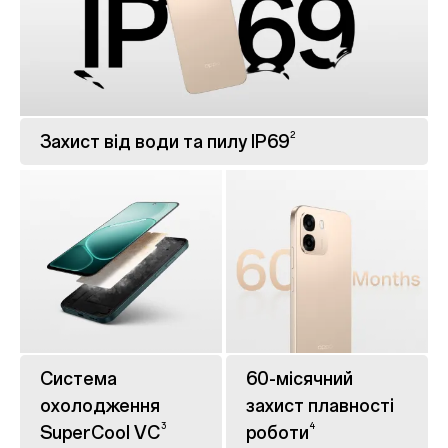
2
Захист від води та пилу IP69
Система
60-місячний
охолодження
захист плавності
3
4
SuperCool VC
роботи