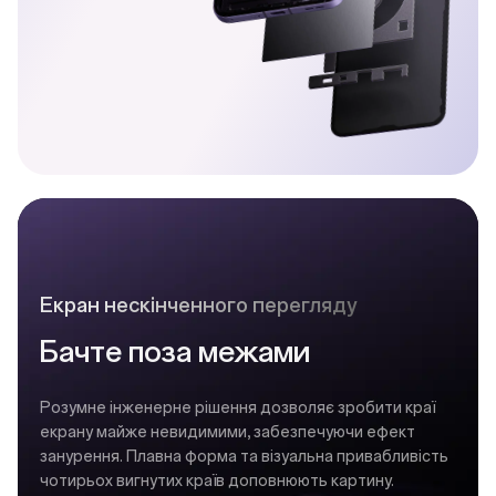
Екран нескінченного перегляду
Бачте поза межами
Розумне інженерне рішення дозволяє зробити краї
екрану майже невидимими, забезпечуючи ефект
занурення. Плавна форма та візуальна привабливість
чотирьох вигнутих країв доповнюють картину.