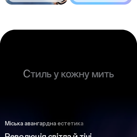
Стиль у кожну мить
Міська авангардна естетика
Революція світла й тіні