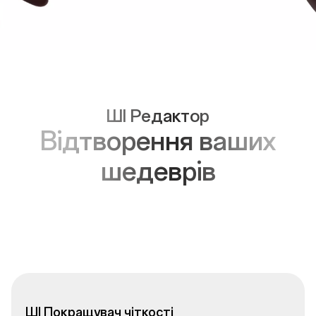
ШІ Редактор
Відтворення ваших
шедеврів
ШІ
Покращувач
чіткості