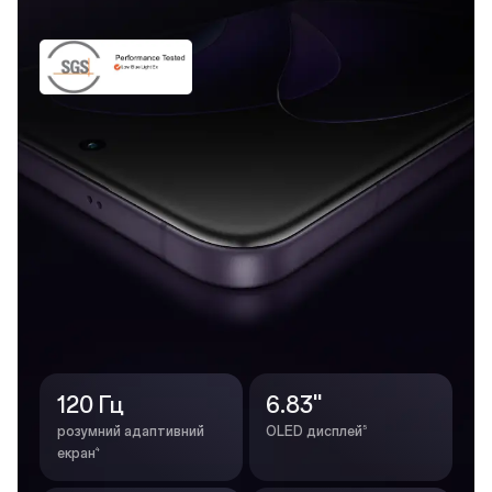
120 Гц
6.83''
5
розумний адаптивний
OLED дисплей
4
екран