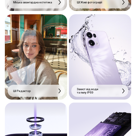
Міська авангардна естетика
ШІ Живі фотографії
Захист від води
ШІ Редактор
та пилу IP69