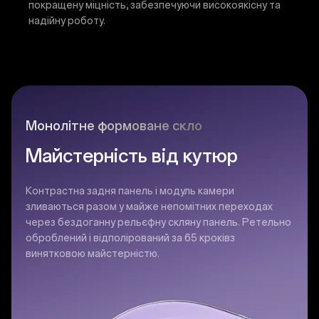
покращену міцність, забезпечуючи високоякісну та
надійну роботу.
Монолітне формоване скло
Майстерність від кутюр
Контрастна задня панель і модуль камери
зливаються разом у майже непомітних переходах
через бездоганну рельєфну скляну панель. Ретельно
оброблений і відполірований за 65 кроківз
винятковою майстерністю.