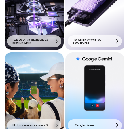
Телеоб’єктивна камера з 3,5-
Потужний акумулятор
кратним зумом
5800 мА·год
ШІ Підсилення посилань 2.0
З Google Gemini