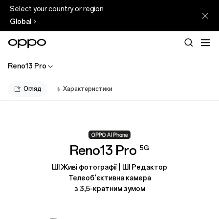
Select your country or region
Global
Reno13 Pro
Огляд
Характеристики
Reno13 Pro
5G
ШІ Живі фотографії |
ШІ Редактор
Телеоб’єктивна камера
з 3,5-кратним зумом