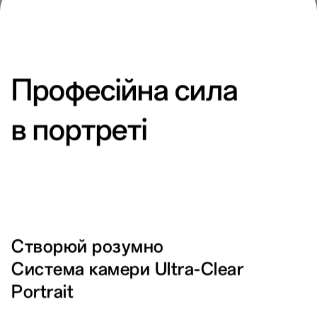
Професійна сила
67Вт SUPERVOOC
Вишуканий дизайн
TM
1
Надшвидка зарядка
в портреті
Створюй розумно
Система камери Ultra-Clear
Portrait