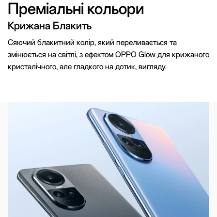
Преміальні кольори
Крижана Блакить
створений для комфорту
3D вигнутий дизайн
Сяючий блакитний колір, який переливається та
змінюється на світлі, з ефектом OPPO Glow для крижаного
Приємні на дотик криволінійні 3D-обкладинки
кристалічного, але гладкого на дотик, вигляду.
для телефону, який виглядає стильно і
відчувається комфортно в руці.