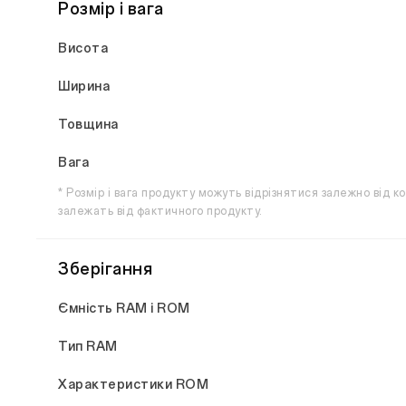
Розмір і вага
Висота
Ширина
Товщина
Вага
* Розмір і вага продукту можуть відрізнятися залежно від ко
залежать від фактичного продукту.
Зберігання
Ємність RAM і ROM
Тип RAM
Характеристики ROM