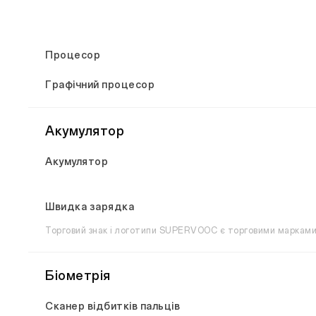
Процесор
Графічний процесор
Акумулятор
Акумулятор
Швидка зарядка
Торговий знак і логотипи SUPERVOOC є торговими марками,
Біометрія
Сканер відбитків пальців