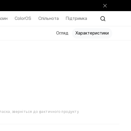
азин
ColorOS
Спільнота
Підтримка
Огляд
Характеристики
аска, зверніться до фактичного продукту.