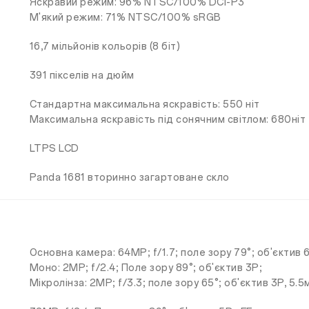
Яскравий режим: 96% NTSC/100% DCI-P3
М'який режим: 71% NTSC/100% sRGB
16,7 мільйонів кольорів (8 біт)
391 пікселів на дюйм
Стандартна максимальна яскравість: 550 ніт
Максимальна яскравість під сонячним світлом: 680ніт
LTPS LCD
Panda 1681 вторинно загартоване скло
Основна камера: 64MP; f/1.7; поле зору 79°; об'єктив 
Моно: 2MP; f/2.4; Поле зору 89°; об'єктив 3P;
Мікролінза: 2MP; f/3.3; поле зору 65°; об'єктив 3P, 5.