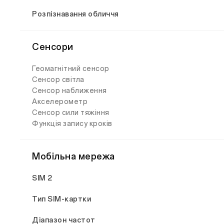
Розпізнавання обличчя
Сенсори
Геомагнітний сенсор
Сенсор світла
Сенсор наближення
Акселерометр
Сенсор сили тяжіння
Функція запису кроків
Мобільна мережа
SIM 2
Тип SIM-картки
Діапазон частот