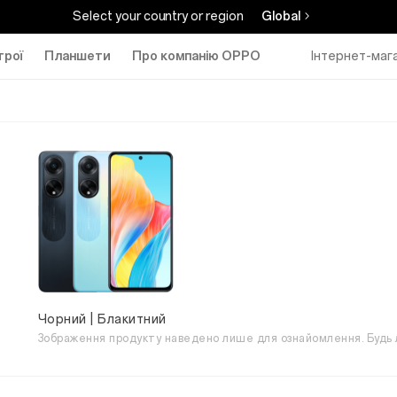
Select your country or region
Global
трої
Планшети
Про компанію ОРРО
Інтернет-маг
Чорний | Блакитний
Зображення продукту наведено лише для ознайомлення. Будь л