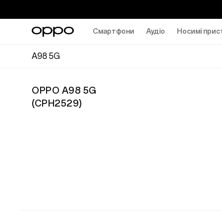
Смартфони
Аудіо
Носимі прис
A98 5G
OPPO A98 5G
(
CPH2529
)