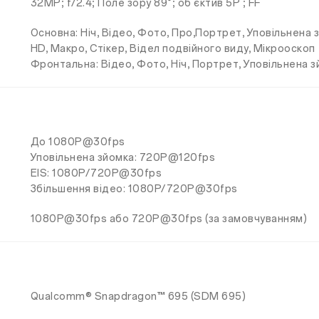
32MP; f/2.4; Поле зору 89°; об'єктив 5P ; FF
Основна: Ніч, Відео, Фото, Про,Портрет, Уповільнена 
HD, Макро, Стікер, Відел подвійного виду, Мікрооскоп
Фронтальна: Відео, Фото, Ніч, Портрет, Уповільнена 
До 1080P@30fps
Уповільнена зйомка: 720P@120fps
EIS: 1080P/720P@30fps
Збільшення відео: 1080P/720P@30fps
1080P@30fps або 720P@30fps (за замовчуванням)
Qualcomm® Snapdragon™ 695 (SDM 695)