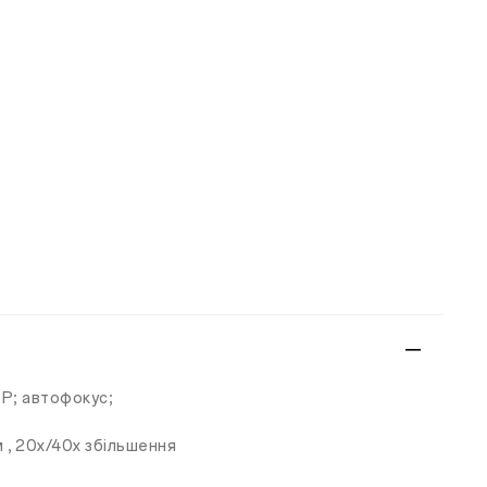
6P; автофокус;
5м , 20x/40x збільшення