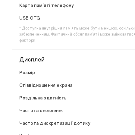
Карта пам’яті телефону
USB OTG
* Доступна внутрішня пам’ять може бути меншою, оскільки
забезпеченням. Фактичний обсяг пам’яті може змінюватися ч
фактори.
Дисплей
Розмір
Співвідношення екрана
Роздільна здатність
Частота оновлення
Частота дискретизації дотику