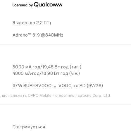
8 ядер, до 2,2 ГГц
Adreno™ 619 @840MHz
5000 мА·год/19,45 Вт·год (тип.)
4880 мА·год/18,98 Вт·год (мін.)
67W SUPERVOOC
, VOOC, та PD (9V/2A)
TM
 що належать OPPO Mobile Telecommunications Corp., Ltd.
Підтримується