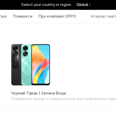
Select your country or region
Global
трої
Планшети
Про компанію ОРРО
Інтернет-маг
Чорний Туман | Зелена Вода
*Зображення продукту наведено лише для ознайомлення. Будь 