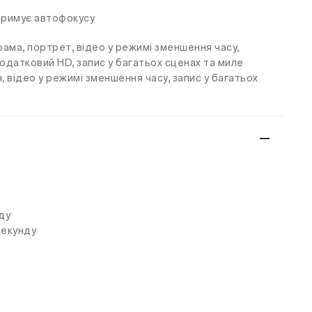
ідтримує автофокусу
орама, портрет, відео у режимі зменшення часу,
додатковий HD, запис у багатьох сценах та миле
, відео у режимі зменшення часу, запис у багатьох
ду
секунду