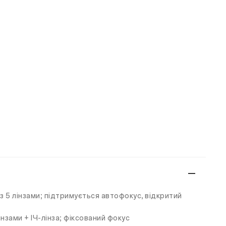
в з 5 лінзами; підтримується автофокус, відкритий
 лінзами + ІЧ-лінза; фіксований фокус