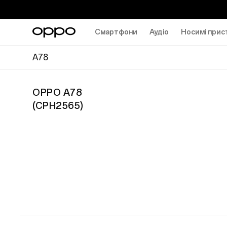
Смартфони
Аудіо
Носимі прис
A78
OPPO A78
(
CPH2565
)