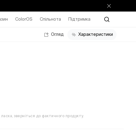
азин
ColorOS
Спільнота
Підтримка
Огляд
Характеристики
ласка, зверніться до фактичного продукту.