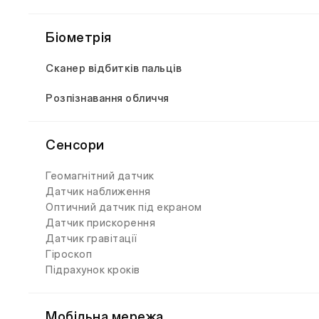
Біометрія
Сканер відбитків пальців
Розпізнавання обличчя
Сенсори
Геомагнітний датчик
Датчик наближення
Оптичний датчик під екраном
Датчик прискорення
Датчик гравітації
Гіроскоп
Підрахунок кроків
Мобільна мережа