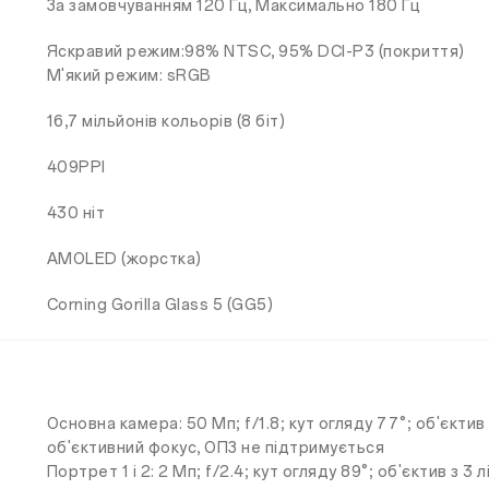
За замовчуванням 120 Гц, Максимально 180 Гц
Яскравий режим:98% NTSC, 95% DCI-P3 (покриття)
М'який режим: sRGB
16,7 мільйонів кольорів (8 біт)
409PPI
430 ніт
AMOLED (жорстка)
Corning Gorilla Glass 5 (GG5)
Основна камера: 50 Мп; f/1.8; кут огляду 77°; об'єкти
об'єктивний фокус, ОПЗ не підтримується
Портрет 1 і 2: 2 Мп; f/2.4; кут огляду 89°; об'єктив з 3