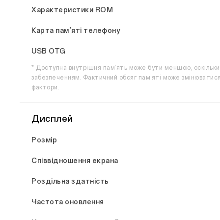
Характеристики ROM
Карта пам’яті телефону
USB OTG
* Доступна внутрішня пам’ять може бути меншою, оскільки
забезпеченням. Фактичний обсяг пам’яті може змінюватися ч
фактори.
Дисплей
Розмір
Співвідношення екрана
Роздільна здатність
Частота оновлення