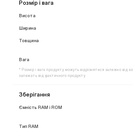
Розмір і вага
Висота
Ширина
Товщина
Вага
* Розмір і вага продукту можуть відрізнятися залежно від ко
залежать від фактичного продукту.
Зберігання
Ємність RAM і ROM
Тип RAM