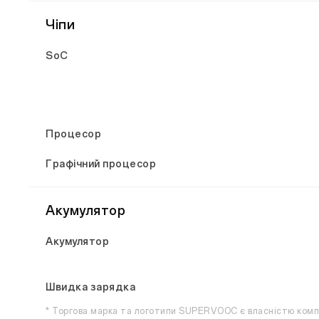
Чіпи
SoC
Процесор
Графічний процесор
Акумулятор
Акумулятор
Швидка зарядка
* Торгова марка та логотипи SUPERVOOC є власністю компа