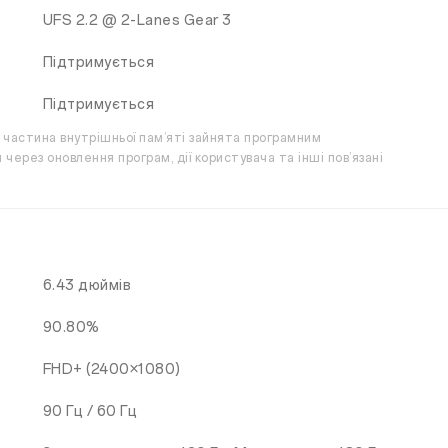
UFS 2.2 @ 2-Lanes Gear 3
Підтримується
Підтримується
 частина внутрішньої пам’яті зайнята програмним
ерез оновлення програм, дії користувача та інші пов’язані
6.43 дюймів
90.80%
FHD+ (2400×1080)
90 Гц / 60 Гц