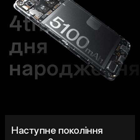
4th
дня
народженн
Наступне покоління