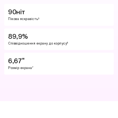
90ніт
Пікова яскравість
5
89,9%
Співвідношення екрану до корпусу
6
6,67"
Розмір екрана
7