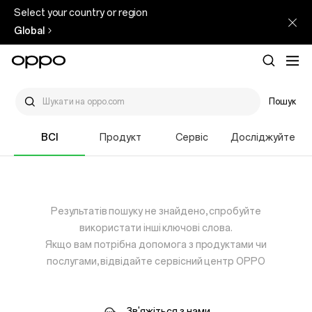
Select your country or region
Global
Пошук
ВСІ
Продукт
Сервіс
Досліджуйте
Результатів пошуку не знайдено, спробуйте
використати інші ключові слова.
Якщо вам потрібна допомога з продуктами чи
послугами, відвідайте сервісний центр OPPO
Зв'яжіться з нами