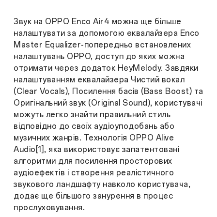
Звук на OPPO Enco Air4 можна ще більше
налаштувати за допомогою еквалайзера Enco
Master Equalizer-попередньо встановлених
налаштувань OPPO, доступ до яких можна
отримати через додаток HeyMelody. Завдяки
налаштуванням еквалайзера Чистий вокал
(Clear Vocals), Посилення басів (Bass Boost) та
Оригінальний звук (Original Sound), користувачі
можуть легко знайти правильний стиль
відповідно до своїх аудіоуподобань або
музичних жанрів. Технологія OPPO Alive
Audio[1], яка використовує запатентовані
алгоритми для посилення просторових
аудіоефектів і створення реалістичного
звукового ландшафту навколо користувача,
додає ще більшого занурення в процес
прослуховування.