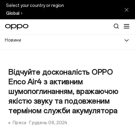
Select your country or region
Global
Новини
Відчуйте досконалість OPPO
Enco Air4 з активним
шумопоглинанням, вражаючою
якістю звуку та подовженим
терміном служби акумулятора
Преса
·
Грудень 06, 2024