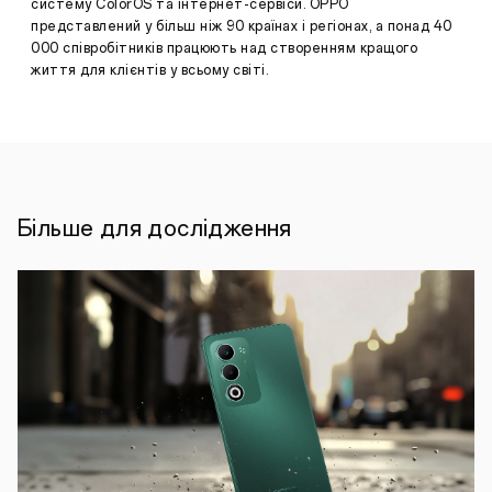
систему ColorOS та інтернет-сервіси. OPPO
Грудень
представлений у більш ніж 90 країнах і регіонах, а понад 40
06,
3
000 співробітників працюють над створенням кращого
2024
грудня,
життя для клієнтів у всьому світі.
Київ-
OPPO
AED
Україна
презентувала
нові
TWS
навушники
Більше для дослідження
OPPO
Enco
Air4.
Навушники
оснащені
активним
шумопоглинанням
до
32
дБ,
а
також
мають
функцію