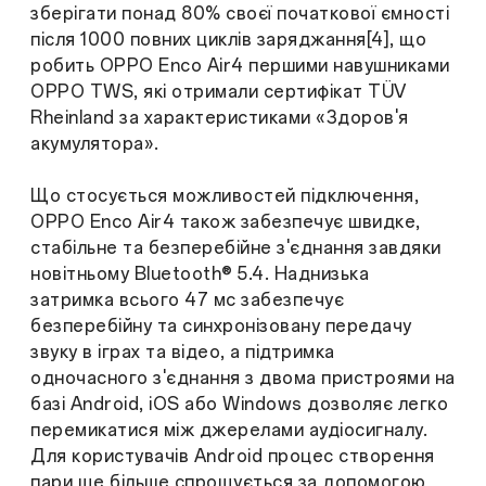
зберігати понад 80% своєї початкової ємності
після 1000 повних циклів заряджання[4], що
робить OPPO Enco Air4 першими навушниками
OPPO TWS, які отримали сертифікат TÜV
Rheinland за характеристиками «Здоров'я
акумулятора».
Що стосується можливостей підключення,
OPPO Enco Air4 також забезпечує швидке,
стабільне та безперебійне з'єднання завдяки
новітньому Bluetooth® 5.4. Наднизька
затримка всього 47 мс забезпечує
безперебійну та синхронізовану передачу
звуку в іграх та відео, а підтримка
одночасного з'єднання з двома пристроями на
базі Android, iOS або Windows дозволяє легко
перемикатися між джерелами аудіосигналу.
Для користувачів Android процес створення
пари ще більше спрощується за допомогою