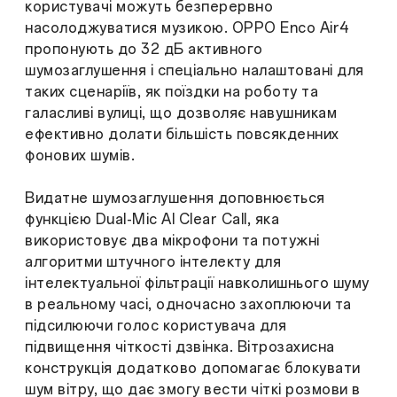
користувачі можуть безперервно
насолоджуватися музикою. OPPO Enco Air4
пропонують до 32 дБ активного
шумозаглушення і спеціально налаштовані для
таких сценаріїв, як поїздки на роботу та
галасливі вулиці, що дозволяє навушникам
ефективно долати більшість повсякденних
фонових шумів.
Видатне шумозаглушення доповнюється
функцією Dual-Mic AI Clear Call, яка
використовує два мікрофони та потужні
алгоритми штучного інтелекту для
інтелектуальної фільтрації навколишнього шуму
в реальному часі, одночасно захоплюючи та
підсилюючи голос користувача для
підвищення чіткості дзвінка. Вітрозахисна
конструкція додатково допомагає блокувати
шум вітру, що дає змогу вести чіткі розмови в