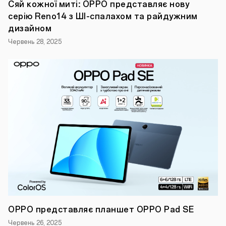
Сяй кожної миті: OPPO представляє нову
витривалому
серію Reno14 з ШI-спалахом та райдужним
акумулятору,
що
дизайном
забезпечує
до
Червень 28, 2025
43
годин
відтворення
на
одному
заряді,
а
також
винятковому
дизайну
в
поєднанні
з
комфортом
протягом
усього
дня,
OPPO
Enco
OPPO представляє планшет OPPO Pad SE
Air4
є
Червень 26, 2025