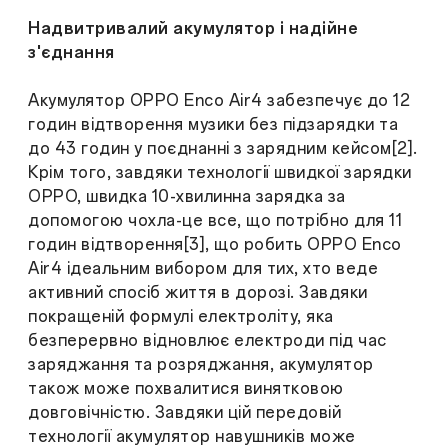
Надвитривалий акумулятор і надійне
з'єднання
Акумулятор OPPO Enco Air4 забезпечує до 12
годин відтворення музики без підзарядки та
до 43 годин у поєднанні з зарядним кейсом[2].
Крім того, завдяки технології швидкої зарядки
OPPO, швидка 10-хвилинна зарядка за
допомогою чохла-це все, що потрібно для 11
годин відтворення[3], що робить OPPO Enco
Air4 ідеальним вибором для тих, хто веде
активний спосіб життя в дорозі. Завдяки
покращеній формулі електроліту, яка
безперервно відновлює електроди під час
заряджання та розряджання, акумулятор
також може похвалитися винятковою
довговічністю. Завдяки цій передовій
технології акумулятор навушників може