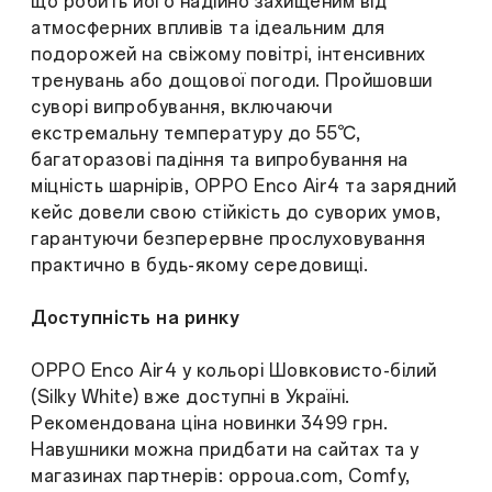
що робить його надійно захищеним від
атмосферних впливів та ідеальним для
подорожей на свіжому повітрі, інтенсивних
тренувань або дощової погоди. Пройшовши
суворі випробування, включаючи
екстремальну температуру до 55℃,
багаторазові падіння та випробування на
міцність шарнірів, OPPO Enco Air4 та зарядний
кейс довели свою стійкість до суворих умов,
гарантуючи безперервне прослуховування
практично в будь-якому середовищі.
Доступність на ринку
OPPO Enco Air4 у кольорі Шовковисто-білий
(Silky White) вже доступні в Україні.
Рекомендована ціна новинки 3499 грн.
Навушники можна придбати на сайтах та у
магазинах партнерів: oppoua.com, Comfy,