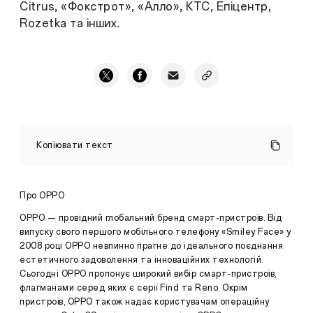
Citrus, «Фокстрот», «Алло», КТС, Епіцентр,
Rozetka та інших.
Відчуйте
досконалість
Копіювати текст
OPPO
Enco
Air4
з
Про OPPO
активним
шумопоглинанням,
OPPO — провідний глобальний бренд смарт-пристроїв. Від
вражаючою
випуску свого першого мобільного телефону «Smiley Face» у
якістю
2008 році OPPO невпинно прагне до ідеального поєднання
звуку
естетичного задоволення та інноваційних технологій.
та
подовженим
Сьогодні OPPO пропонує широкий вибір смарт-пристроїв,
терміном
флагманами серед яких є серії Find та Reno. Окрім
служби
пристроїв, OPPO також надає користувачам операційну
Преса
·
акумулятора