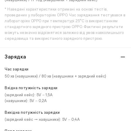
(навушники) / 17 год (навушники + зарядний кейс)
* Наведені характеристики отримані на основі тестів,
проведених у лабораторіях OPPO. Час заряджання тестувався в
лабораторіях OPPO при температурі 25°C із використанням
стандартного зарядного пристрою OPPO. Фактичні результати
можуть незначно відрізнятися залежно від умов навколишнього
середовища та використаного зарядного пристрою.
Зарядка
Час зарядки
50 хв (навушники) / 80 хв (навушники + зарядний кейс)
Вхідна потужність зарядки
(зарядний кейс): 5V ⎓ 1,5A
(навушники): 5V ⎓ 0,2A
Вихідна потужність зарядки
(зарядний кейс → навушники): 5V ⎓ 0,4A