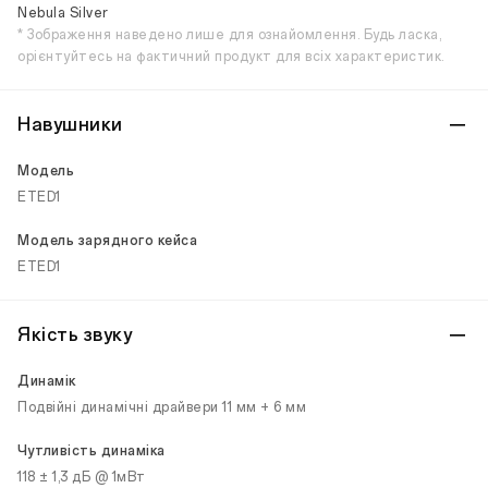
Nebula Silver
* Зображення наведено лише для ознайомлення. Будь ласка,
орієнтуйтесь на фактичний продукт для всіх характеристик.
Навушники
Модель
ETED1
Модель зарядного кейса
ETED1
Якість звуку
Динамік
Подвійні динамічні драйвери 11 мм + 6 мм
Чутливість динаміка
118 ± 1,3 дБ @ 1мВт