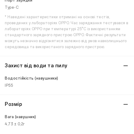
Порт зарядки
Type-C
* Наведені характеристики отримані на основі тестів,
проведених у лабораторіях OPPO. Час заряджання тестувався в
лабораторіях OPPO при температурі 25°C із використанням
стандартного зарядного пристрою OPPO. Фактичні результати
можуть незначно відрізнятися залежно від умов навколишнього
середовища та використаного зарядного пристрою.
Захист від води та пилу
Водостійкість (навушники)
IP55
Розмір
Вага (навушник)
4,73 ± 0,2г