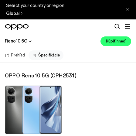
Select your country or region
Global
Reno10 5G
Kúpiť hneď
Prehľad
Špecifikácie
OPPO Reno10 5G
(
CPH2531
)