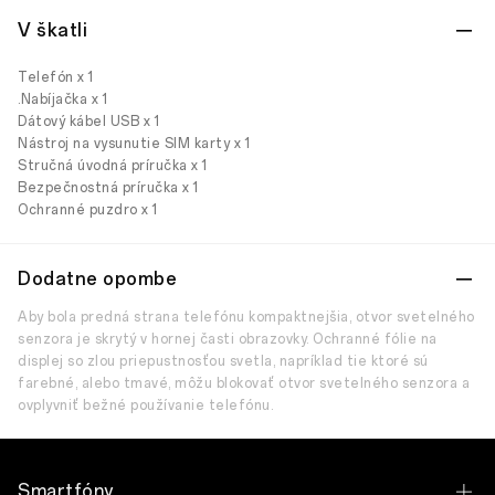
V škatli
Telefón x 1
.Nabíjačka x 1
Dátový kábel USB x 1
Nástroj na vysunutie SIM karty x 1
Stručná úvodná príručka x 1
Bezpečnostná príručka x 1
Ochranné puzdro x 1
Dodatne opombe
Aby bola predná strana telefónu kompaktnejšia, otvor svetelného
senzora je skrytý v hornej časti obrazovky. Ochranné fólie na
displej so zlou priepustnosťou svetla, napríklad tie ktoré sú
farebné, alebo tmavé, môžu blokovať otvor svetelného senzora a
ovplyvniť bežné používanie telefónu.
Smartfóny