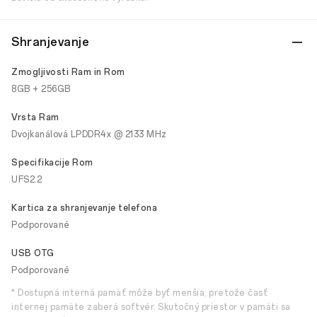
Shranjevanje
Zmogljivosti Ram in Rom
8GB + 256GB
Vrsta Ram
Dvojkanálová LPDDR4x @ 2133 MHz
Specifikacije Rom
UFS2.2
Kartica za shranjevanje telefona
Podporované
USB OTG
Podporované
* Dostupná interná pamäť môže byť menšia, pretože časť
internej pamäte zaberá softvér. Skutočný priestor v pamäti sa