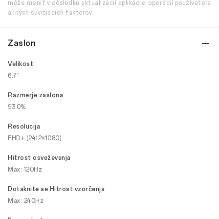
môže meniť v dôsledku aktualizácií aplikácie, operácií používateľa
a iných súvisiacich faktorov.
Zaslon
Velikost
6.7"
Razmerje zaslona
93.0%
Resolucija
FHD+ (2412×1080)
Hitrost osveževanja
Max: 120Hz
Dotaknite se Hitrost vzorčenja
Max: 240Hz