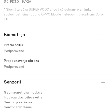
3.0, PD3.0（9V/2A）
* Slovná značka SUPERVOOC a logá sú ochranné známky
spoločnosti Guangdong OPPO Mobile Telecommunications Corp.,
Ltd.
Biometrija
Prstni odtis
Podporované
Prepoznavanje obraza
Podporované
Senzorji
Geomagnetická indukcia
Indukcia okolitého svetla
Senzor priblíženia
Senzor zrýchlenia