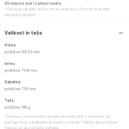
Strieborná sivá | Ľadovo modrá
* Obrázky výrobku slúžia len na ilustráciu. Pozrite si prosím
skutočný výrobok.
Velikost in teža
Višina
približne 162,43 mm
širina
približne 74,19 mm
Debelina
približne 7,99 mm
Teža
približne 185 g
* Rozmery a hmotnosť výrobku sa môžu líšiť v závislosti od
konfigurácie, výrobného procesu a meraní. Všetky špecifikácie
závisia od skutočného výrobku.