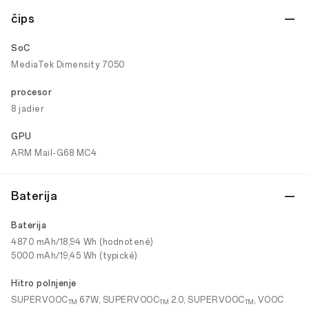
čips
SoC
MediaTek Dimensity 7050
procesor
8 jadier
GPU
ARM Mail-G68 MC4
Baterija
Baterija
4870 mAh/18,94 Wh (hodnotené)
5000 mAh/19,45 Wh (typické)
Hitro polnjenje
SUPERVOOC
67W, SUPERVOOC
2.0, SUPERVOOC
, VOOC
TM
TM
TM