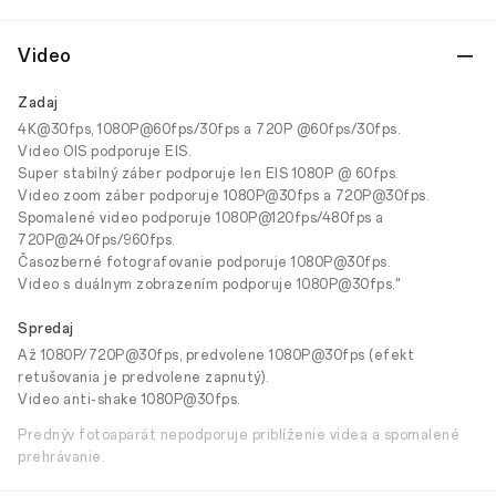
Video
Zadaj
4K@30fps, 1080P@60fps/30fps a 720P @60fps/30fps.
Video OIS podporuje EIS.
Super stabilný záber podporuje len EIS 1080P @ 60fps.
Video zoom záber podporuje 1080P@30fps a 720P@30fps.
Spomalené video podporuje 1080P@120fps/480fps a
720P@240fps/960fps.
Časozberné fotografovanie podporuje 1080P@30fps.
Video s duálnym zobrazením podporuje 1080P@30fps."
Spredaj
Až 1080P/720P@30fps, predvolene 1080P@30fps (efekt
retušovania je predvolene zapnutý).
Video anti-shake 1080P@30fps.
Prednýv fotoaparát nepodporuje priblíženie videa a spomalené
prehrávanie.