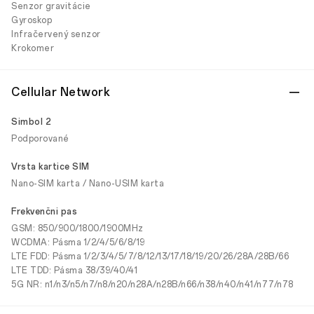
Senzor gravitácie
Gyroskop
Infračervený senzor
Krokomer
Cellular Network
Simbol 2
Podporované
Vrsta kartice SIM
Nano-SIM karta / Nano-USIM karta
Frekvenčni pas
GSM: 850/900/1800/1900MHz
WCDMA: Pásma 1/2/4/5/6/8/19
LTE FDD: Pásma 1/2/3/4/5/7/8/12/13/17/18/19/20/26/28A/28B/66
LTE TDD: Pásma 38/39/40/41
5G NR: n1/n3/n5/n7/n8/n20/n28A/n28B/n66/n38/n40/n41/n77/n78