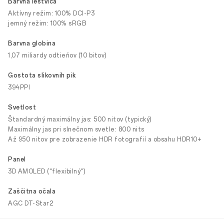
Barvna lestvica
Aktívny režim: 100% DCI-P3
jemný režim: 100% sRGB
Barvna globina
1,07 miliardy odtieňov (10 bitov)
Gostota slikovnih pik
394PPI
Svetlost
Štandardný maximálny jas: 500 nitov (typický)
Maximálny jas pri slnečnom svetle: 800 nits
Až 950 nitov pre zobrazenie HDR fotografií a obsahu HDR10+
Panel
3D AMOLED ("flexibilný")
Zaščitna očala
AGC DT-Star2