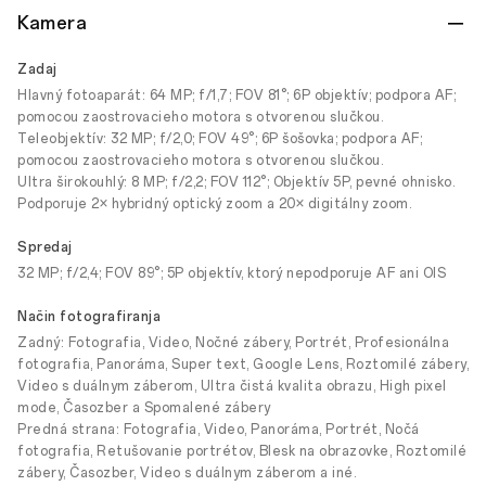
Kamera
Zadaj
Hlavný fotoaparát: 64 MP; f/1,7; FOV 81°; 6P objektív; podpora AF;
pomocou zaostrovacieho motora s otvorenou slučkou.
Teleobjektív: 32 MP; f/2,0; FOV 49°; 6P šošovka; podpora AF;
pomocou zaostrovacieho motora s otvorenou slučkou.
Ultra širokouhlý: 8 MP; f/2,2; FOV 112°; Objektív 5P, pevné ohnisko.
Podporuje 2× hybridný optický zoom a 20× digitálny zoom.
Spredaj
32 MP; f/2,4; FOV 89°; 5P objektív, ktorý nepodporuje AF ani OIS
Način fotografiranja
Zadný: Fotografia, Video, Nočné zábery, Portrét, Profesionálna
fotografia, Panoráma, Super text, Google Lens, Roztomilé zábery,
Video s duálnym záberom, Ultra čistá kvalita obrazu, High pixel
mode, Časozber a Spomalené zábery
Predná strana: Fotografia, Video, Panoráma, Portrét, Nočá
fotografia, Retušovanie portrétov, Blesk na obrazovke, Roztomilé
zábery, Časozber, Video s duálnym záberom a iné.