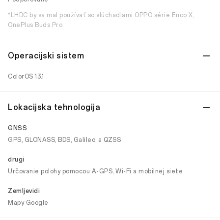
*LHDC by sa mal používať so slúchadlami OPPO série Enco X,
OnePlus Buds Pro.
Operacijski sistem
ColorOS 13.1
Lokacijska tehnologija
GNSS
GPS, GLONASS, BDS, Galileo, a QZSS
drugi
Určovanie polohy pomocou A-GPS, Wi-Fi a mobilnej siete
Zemljevidi
Mapy Google