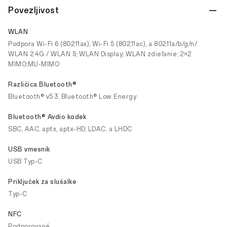
Povezljivost
WLAN
Podpora Wi-Fi 6 (802.11ax), Wi-Fi 5 (802.11ac), a 802.11a/b/g/n/.
WLAN 2.4G / WLAN 5; WLAN Display; WLAN zdieľanie; 2×2
MIMO;MU-MIMO
Različica Bluetooth®
Bluetooth® v5.3, Bluetooth® Low Energy
Bluetooth® Avdio kodek
SBC, AAC, aptx, aptx-HD, LDAC, a LHDC
USB vmesnik
USB Typ-C
Priključek za slušalke
Typ-C
NFC
Podporované