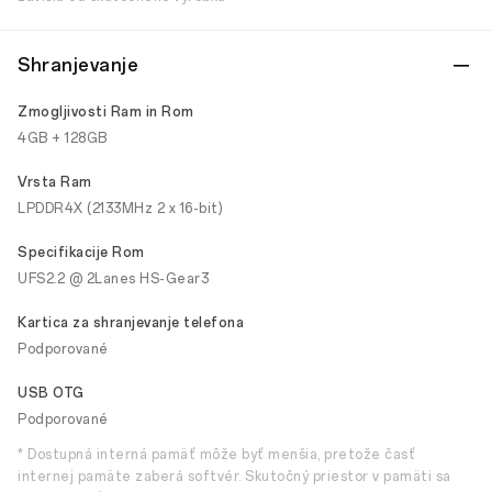
Shranjevanje
Zmogljivosti Ram in Rom
4GB + 128GB
Vrsta Ram
LPDDR4X (2133MHz 2 x 16-bit)
Specifikacije Rom
UFS2.2 @ 2Lanes HS-Gear3
Kartica za shranjevanje telefona
Podporované
USB OTG
Podporované
* Dostupná interná pamäť môže byť menšia, pretože časť
internej pamäte zaberá softvér. Skutočný priestor v pamäti sa