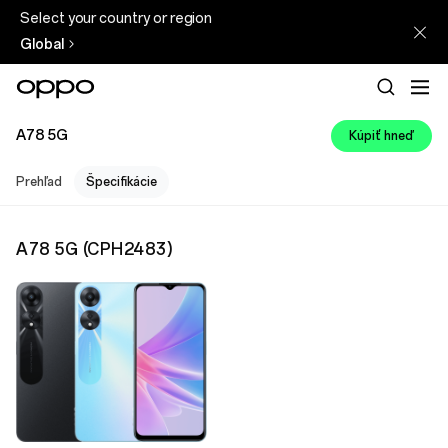
Select your country or region
Global
A78 5G
Kúpiť hneď
Prehľad
Špecifikácie
A78 5G
(
CPH2483
)