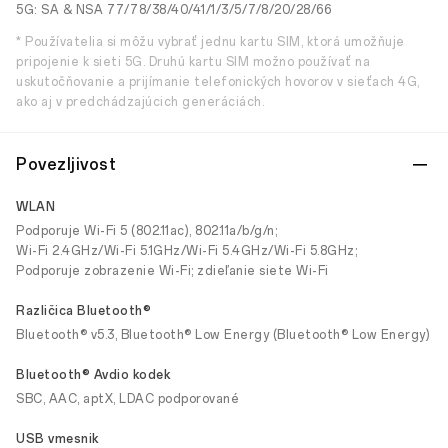
5G: SA & NSA 77/78/38/40/41/1/3/5/7/8/20/28/66
* Používatelia si môžu vybrať jednu kartu SIM, ktorá umožňuje
pripojenie k sieti 5G. Druhú kartu SIM možno používať na
uskutočňovanie a prijímanie telefonických hovorov v sieťach 4G,
ako aj v predchádzajúcich generáciách.
Povezljivost
WLAN
Podporuje Wi-Fi 5 (802.11ac), 802.11a/b/g/n;
Wi-Fi 2.4GHz/Wi-Fi 5.1GHz/Wi-Fi 5.4GHz/Wi-Fi 5.8GHz;
Podporuje zobrazenie Wi-Fi; zdieľanie siete Wi-Fi
Različica Bluetooth®
Bluetooth® v5.3, Bluetooth® Low Energy (Bluetooth® Low Energy)
Bluetooth® Avdio kodek
SBC, AAC, aptX, LDAC podporované
USB vmesnik