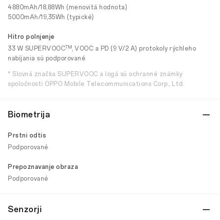
4880mAh/18,88Wh (menovitá hodnota)
5000mAh/19,35Wh (typické)
Hitro polnjenje
TM
33 W SUPERVOOC
, VOOC a PD (9 V/2 A) protokoly rýchleho
nabíjania sú podporované
* Slovná značka SUPERVOOC a logá sú ochranné známky
spoločnosti OPPO Mobile Telecommunications Corp., Ltd.
Biometrija
Prstni odtis
Podporované
Prepoznavanje obraza
Podporované
Senzorji