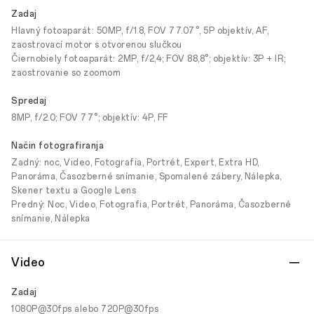
Zadaj
Hlavný fotoaparát: 50MP, f/1.8, FOV 77.07°, 5P objektív, AF,
zaostrovací motor s otvorenou slučkou
Čiernobiely fotoaparát: 2MP, f/2,4; FOV 88,8°; objektív: 3P + IR;
zaostrovanie so zoomom
Spredaj
8MP, f/2.0; FOV 77°; objektív: 4P, FF
Način fotografiranja
Zadný: noc, Video, Fotografia, Portrét, Expert, Extra HD,
Panoráma, Časozberné snímanie, Spomalené zábery, Nálepka,
Skener textu a Google Lens
Predný: Noc, Video, Fotografia, Portrét, Panoráma, Časozberné
snímanie, Nálepka
Video
Zadaj
1080P@30fps alebo 720P@30fps