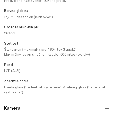
Predvolené nastavenie: 90Hz (5 prstov)
Barvna globina
16,7 milióna farieb (8-bitových)
Gostota slikovnih pik
269PPI
Svetlost
Štandardný maximálny jas: 480nitov (typický)
Maximálny jas pri slnečnom svetle: 600 nitov (typický)
Panel
LCD (A-Si)
Zaščitna očala
Panda glass ("jedenkrát vystužené")/Caihong glass ("jedenkrát
vystužené")
Kamera