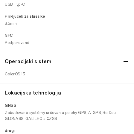
USB Typ-C
Priključek za slušalke
3.5mm
NFC
Podporované
Operacijski sistem
ColorOS 13
Lokacijska tehnologija
GNSS
Zabudované systémy určovania polohy GPS, A-GPS, BeiDou,
GLONASS, GALILEO a QZSS
drugi