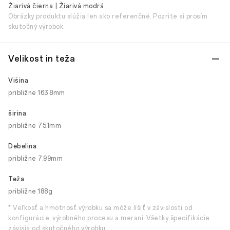
Žiarivá čierna | Žiarivá modrá
Obrázky produktu slúžia len ako referenčné. Pozrite si prosím
skutočný výrobok.
Velikost in teža
Višina
približne 163.8mm
širina
približne 75.1mm
Debelina
približne 7.99mm
Teža
približne 188g
* Veľkosť a hmotnosť výrobku sa môže líšiť v závislosti od
konfigurácie, výrobného procesu a meraní. Všetky špecifikácie
závisia od skutočného výrobku