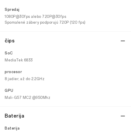
Spredaj
1080P@30fps alebo 720P@30fps
Spomalené zábery podporujú 720P (120 fps)
čips
SoC
MediaTek 6833
procesor
8 jadier, až do 2.2GHz
GPU
Mali-G57 MC2 @950Mhz
Baterija
Baterija