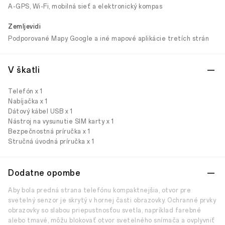
A-GPS, Wi-Fi, mobilná sieť a elektronický kompas
Zemljevidi
Podporované Mapy Google a iné mapové aplikácie tretích strán
V škatli
Telefón x 1
Nabíjačka x 1
Dátový kábel USB x 1
Nástroj na vysunutie SIM karty x 1
Bezpečnostná príručka x 1
Stručná úvodná príručka x 1
Dodatne opombe
Aby bola predná strana telefónu kompaktnejšia, otvor pre
svetelný senzor je skrytý v hornej časti obrazovky. Ochranné prvky
obrazovky so slabou priepustnosťou svetla, napríklad farebné
alebo tmavé, môžu blokovať otvor svetelného snímača a ovplyvniť