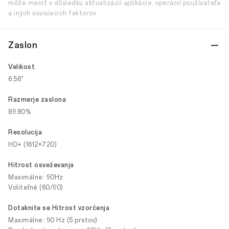
môže meniť v dôsledku aktualizácií aplikácie, operácií používateľa
a iných súvisiacich faktorov.
Zaslon
Velikost
6.56"
Razmerje zaslona
89.80%
Resolucija
HD+ (1612×720)
Hitrost osveževanja
Maximálne: 90Hz
Voliteľné (60/90)
Dotaknite se Hitrost vzorčenja
Maximálne: 90 Hz (5 prstov)