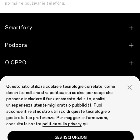
normálne používanie telefónu.
Smartfóny
OPPO Find X9 Ultra
Podpora
OPPO Find X9 Pro
Kontaktujte nás
O OPPO
OPPO Find X9
Stav záruky
Náš príbeh
OPPO Reno16 Pro 5G
Komunita OPPO
Ceny náhradných dielov
Questo sito utilizza cookie e tecnologie correlate, come
OPPO Apex Guard
OPPO Reno16 5G
descritto nella nostra
politica sui cookie
, per scopi che
Komunita OPPO
Servisné stredisko
possono includere il funzionamento del sito, analisi,
OPPO Reno16 FS 5G
un'esperienza utente migliorata o pubblicità. Puoi
Odoslanie zariadenia na reklamáciu
acconsentire al nostro utilizzo di queste tecnologie o
Zobraziť všetky telefóny
gestire le tue preferenze. Per maggiori informazioni,
Aktualizácia softvéru
Slovakia (Slovenčina)
consulta la nostra
politica sulla privacy
qui.
Priestor hier
GESTISCI OPZIONI