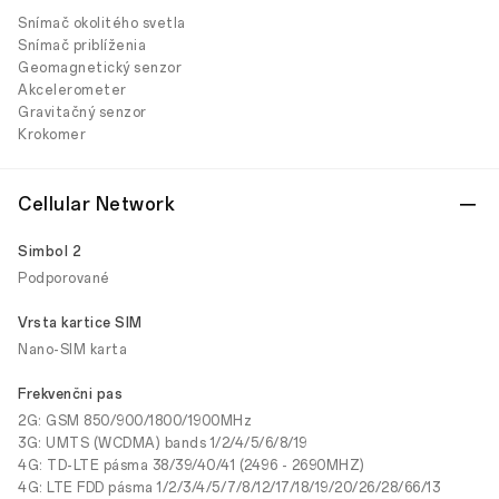
Snímač okolitého svetla
Snímač priblíženia
Geomagnetický senzor
Akcelerometer
Gravitačný senzor
Krokomer
Cellular Network
Simbol 2
Podporované
Vrsta kartice SIM
Nano-SIM karta
Frekvenčni pas
2G: GSM 850/900/1800/1900MHz
3G: UMTS (WCDMA) bands 1/2/4/5/6/8/19
4G: TD-LTE pásma 38/39/40/41 (2496 - 2690MHZ)
4G: LTE FDD pásma 1/2/3/4/5/7/8/12/17/18/19/20/26/28/66/13