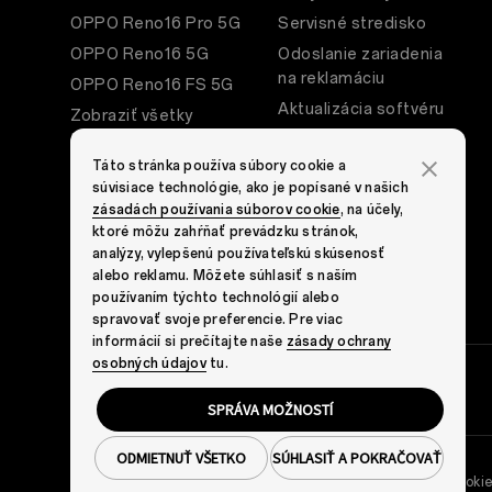
OPPO Reno16 Pro 5G
Servisné stredisko
OPPO Reno16 5G
Odoslanie zariadenia
na reklamáciu
OPPO Reno16 FS 5G
Aktualizácia softvéru
Zobraziť všetky
telefóny
Priestor hier
Táto stránka používa súbory cookie a
Informácie o záruke na
súvisiace technológie, ako je popísané v našich
produkty OPPO
zásadách používania súborov cookie
, na účely,
EU Vyhlásenie o zhode
ktoré môžu zahŕňať prevádzku stránok,
analýzy, vylepšenú používateľskú skúsenosť
Program recyklácie
alebo reklamu. Môžete súhlasiť s naším
elektronického odpadu
používaním týchto technológií alebo
spravovať svoje preferencie. Pre viac
informácií si prečítajte naše
zásady ochrany
osobných údajov
tu.
SPRÁVA MOŽNOSTÍ
ODMIETNUŤ VŠETKO
SÚHLASIŤ A POKRAČOVAŤ
Ochrana súkromia
Podmienky používania
Súbory cooki