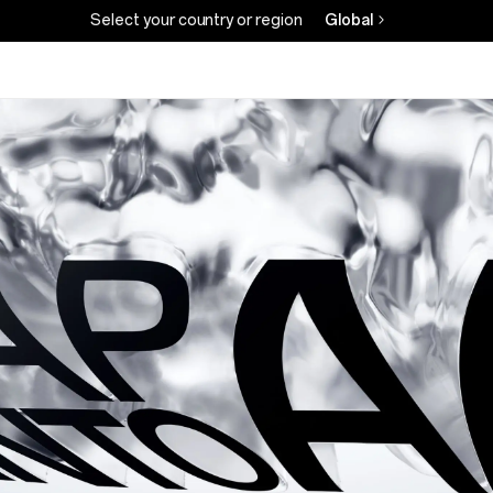
Select your country or region
Global