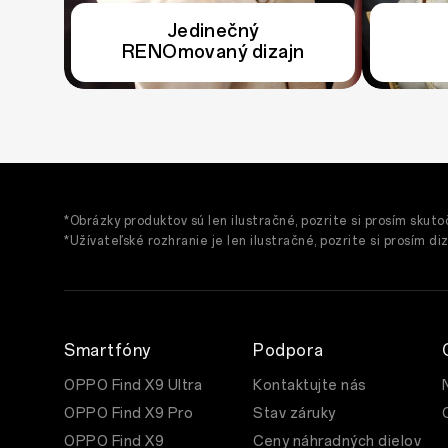
Jedinečný
Jedinečný
RENOmovaný dizajn
RENOmovaný dizajn
*Obrázky produktov sú len ilustračné, pozrite si prosím skuto
*Užívateľské rozhranie je len ilustračné, pozrite si prosím 
Smartfóny
Podpora
OPPO Find X9 Ultra
Kontaktujte nás
OPPO Find X9 Pro
Stav záruky
OPPO Find X9
Ceny náhradných dielov