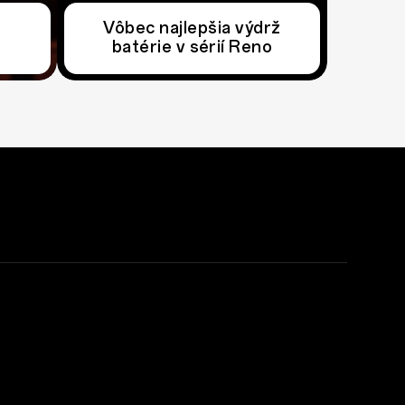
Vôbec najlepšia výdrž
Vôbec najlepšia výdrž
batérie v sérií Reno
batérie v sérií Reno