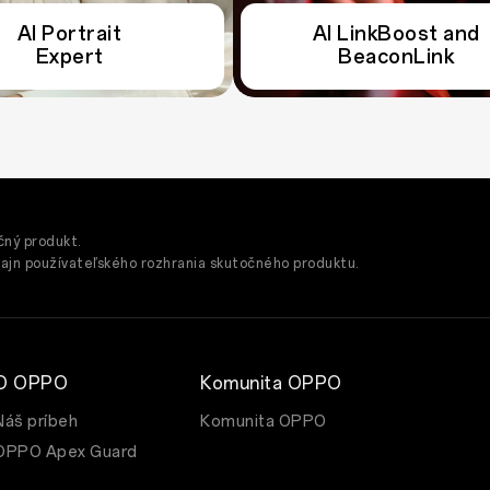
AI Portrait
AI Portrait
AI LinkBoost and
AI LinkBoost and
Expert
Expert
BeaconLink
BeaconLink
čný produkt.
dizajn používateľského rozhrania skutočného produktu.
O OPPO
Komunita OPPO
Náš príbeh
Komunita OPPO
OPPO Apex Guard