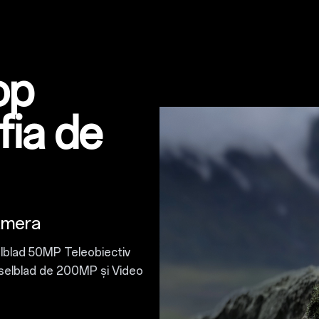
op
fia de
amera
elblad 50MP Teleobiectiv
selblad de 200MP și Video