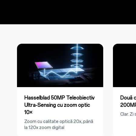
Hasselblad 50MP Teleobiectiv
Două c
Ultra-Sensing cu zoom optic
200M
10×
Clar. Zi
Zoom cu calitate optică 20x, până
la 120x zoom digital