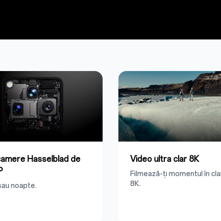
amere Hasselblad de
Video ultra clar 8K
P
Filmează-ți momentul în cla
8K.
 sau noapte.