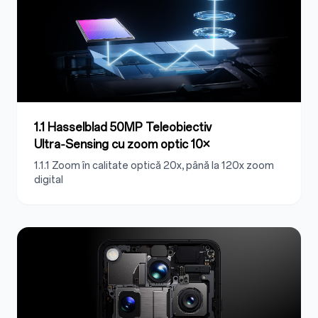
1.1 Hasselblad 50MP Teleobiectiv
Ultra‑Sensing cu zoom optic 10×
1.1.1 Zoom în calitate optică 20x, până la 120x zoom
digital