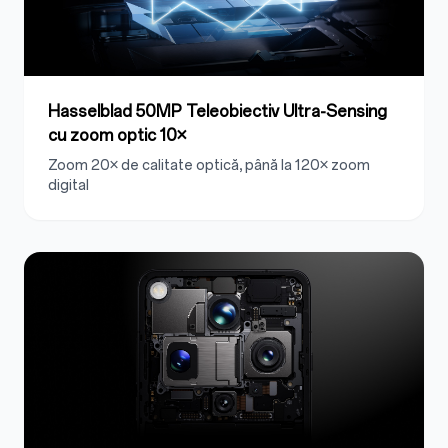
Hasselblad 50MP Teleobiectiv Ultra-Sensing
cu zoom optic 10×
Zoom 20× de calitate optică, până la 120× zoom
digital