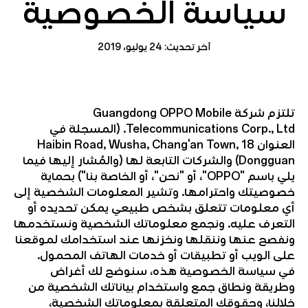
سياسة الخصوصية
آخر تحديث: 24 يوليو، 2019
تلتزم شركة Guangdong OPPO Mobile
Telecommunications Corp., Ltd. (المسجلة في
العنوان 18 Haibin Road, Wusha, Chang'an Town,
Dongguan) والشركات التابعة لها (والمُشار إليها فيما
يلي باسم "OPPO"، أو "نحن"، أو الخاصة بنا") بحماية
خصوصيتك واحترامها. وتشير المعلومات الشخصية إلى
أي معلومات تتعلق بشخص طبيعي يمكن تحديده أو
التعرف عليه. ونجمع معلوماتك الشخصية ونستخدمها
ونفصح عنها وننقلها ونخزنها عند استخدامك لموقعنا
على الويب أو تطبيقات أو خدمات الهاتف المحمول.
في سياسة الخصوصية هذه، سنوضح لك أغراض
وطريقة ونطاق جمع واستخدام بياناتك الشخصية من
خلالنا، وحقوقك المتعلقة بمعلوماتك الشخصية،