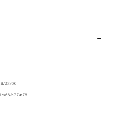
28/32/66
41/n66/n77/n78