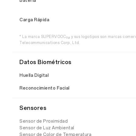
Batería
Carga Rápida
* La marca SUPERVOOC
y sus logotipos son marcas come
TM
Telecommunications Corp., Ltd.
Datos Biométricos
Huella Digital
Reconocimiento Facial
Sensores
Sensor de Proximidad
Sensor de Luz Ambiental
Sensor de Color de Temperatura