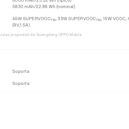
6000 mAh/23.52 Wh (típico)
5830 mAh/22.86 Wh (nominal)
45W SUPERVOOC
, 33W SUPERVOOC
, 15W VOOC, 
TM
TM
(9V,1.5A)
rciales propiedad de Guangdong OPPO Mobile
Soporta
Soporta