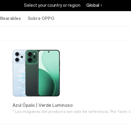
Select your country or region
Global
Wearables
Sobre OPPO
Azul Ópalo | Verde Luminoso
* Las imágenes del producto son solo de referencia. Por favor, c