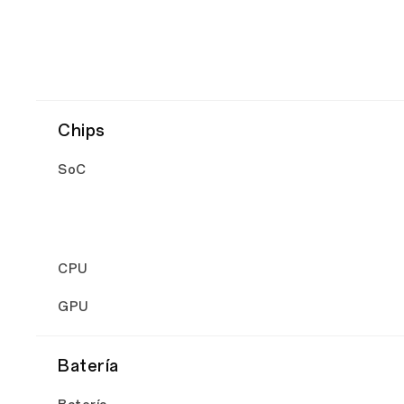
Chips
SoC
CPU
GPU
Batería