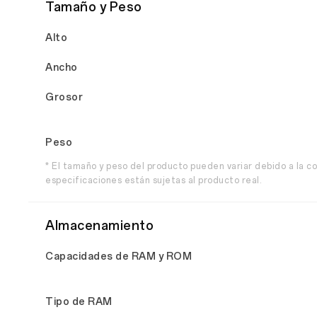
Tamaño y Peso
Alto
Ancho
Grosor
Peso
* El tamaño y peso del producto pueden variar debido a la co
especificaciones están sujetas al producto real.
Almacenamiento
Capacidades de RAM y ROM
Tipo de RAM