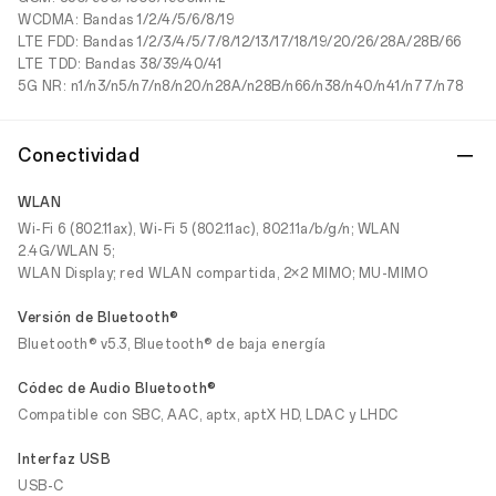
WCDMA: Bandas 1/2/4/5/6/8/19
LTE FDD: Bandas 1/2/3/4/5/7/8/12/13/17/18/19/20/26/28A/28B/66
LTE TDD: Bandas 38/39/40/41
5G NR: n1/n3/n5/n7/n8/n20/n28A/n28B/n66/n38/n40/n41/n77/n78
Conectividad
WLAN
Wi-Fi 6 (802.11ax), Wi-Fi 5 (802.11ac), 802.11a/b/g/n; WLAN
2.4G/WLAN 5;
WLAN Display; red WLAN compartida, 2×2 MIMO; MU-MIMO
Versión de Bluetooth®
Bluetooth® v5.3, Bluetooth® de baja energía
Códec de Audio Bluetooth®
Compatible con SBC, AAC, aptx, aptX HD, LDAC y LHDC
Interfaz USB
USB-C