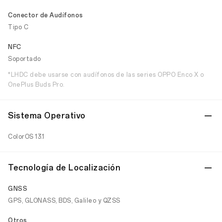
Conector de Audífonos
Tipo C
NFC
Soportado
*LHDC debe usarse con audífonos de las series OPPO Enco X o
OnePlus Buds Pro.
Sistema Operativo
ColorOS 13.1
Tecnología de Localización
GNSS
GPS, GLONASS, BDS, Galileo y QZSS
Otros