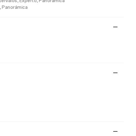
ntervalos, Experto, Panorámica
s, Panorámica