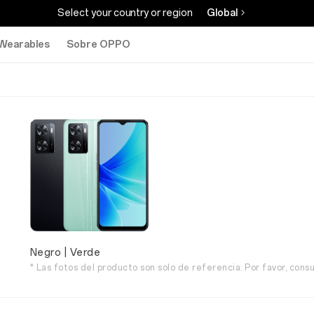
Select your country or region
Global
Wearables
Sobre OPPO
Negro | Verde
* Las fotos del producto son solo de referencia. Por favor, consu