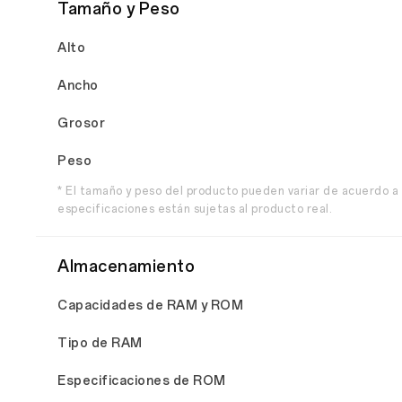
Tamaño y Peso
Alto
Ancho
Grosor
Peso
* El tamaño y peso del producto pueden variar de acuerdo a 
especificaciones están sujetas al producto real.
Almacenamiento
Capacidades de RAM y ROM
Tipo de RAM
Especificaciones de ROM