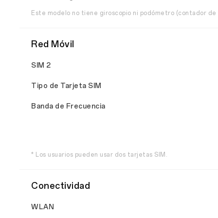
Este modelo no tiene giroscopio ni podómetro (contador de 
Red Móvil
SIM 2
Tipo de Tarjeta SIM
Banda de Frecuencia
* Los usuarios pueden usar dos tarjetas SIM.
Conectividad
WLAN