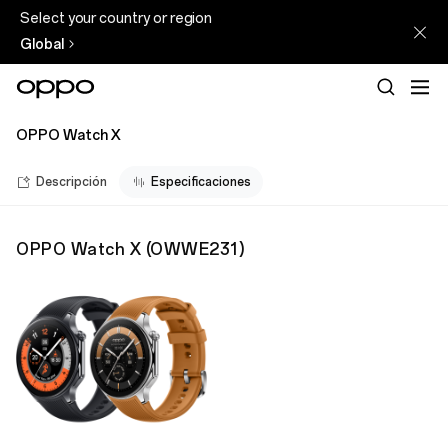
Select your country or region
Global
OPPO Watch X
Descripción
Especificaciones
OPPO Watch X
(
OWWE231
)