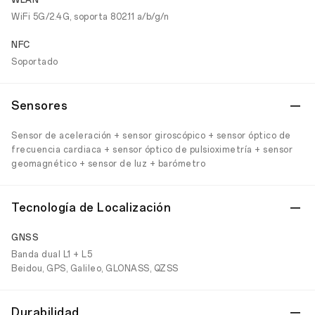
WLAN
WiFi 5G/2.4G, soporta 802.11 a/b/g/n
NFC
Soportado
Sensores
Sensor de aceleración + sensor giroscópico + sensor óptico de
frecuencia cardiaca + sensor óptico de pulsioximetría + sensor
geomagnético + sensor de luz + barómetro
Tecnología de Localización
GNSS
Banda dual L1 + L5
Beidou, GPS, Galileo, GLONASS, QZSS
Durabilidad