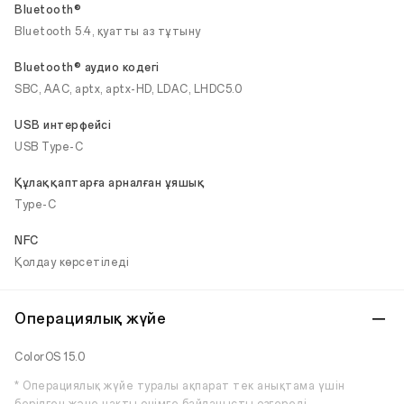
Bluetooth®
Bluetooth 5.4, қуатты аз тұтыну
Bluetooth® аудио кодегі
SBC, AAC, aptx, aptx-HD, LDAC, LHDC5.0
USB интерфейсі
USB Type-C
Құлаққаптарға арналған ұяшық
Type-C
NFC
Қолдау көрсетіледі
Операциялық жүйе
ColorOS 15.0
* Операциялық жүйе туралы ақпарат тек анықтама үшін