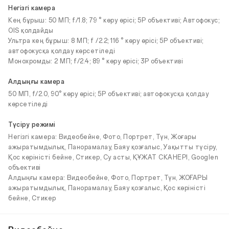
Негізгі камера
Кең бұрыш: 50 МП; f/1.8; 79 ° көру өрісі; 5P объективі; Автофокус;
OIS қолдайды
Ультра кең бұрыш: 8 МП; f /2.2; 116 ° көру өрісі; 5P объективі;
автофокусқа қолдау көрсетіледі
Монохромды: 2 МП; f/2.4; 89 ° көру өрісі; 3P объективі
Алдыңғы камера
50 МП, f/2.0, 90° көру өрісі; 5P объективі; автофокусқа қолдау
көрсетіледі
Түсіру режимі
Негізгі камера: Видеобейне, Фото, Портрет, Түн, Жоғары
ажыратымдылық, Панорамалау, Баяу қозғалыс, Уақытты түсіру,
Қос көріністі бейне, Стикер, Су асты, ҚҰЖАТ СКАНЕРІ, Googlen
объективі
Алдыңғы камера: Видеобейне, Фото, Портрет, Түн, ЖОҒАРЫ
ажыратымдылық, Панорамалау, Баяу қозғалыс, Қос көріністі
бейне, Стикер