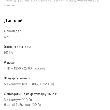
тәуелді факторларға байланысты нақты жад көлемі өзгеруі
мүмкін.
Дисплей
Өлшемдері
6.59"
Экран қатынасы
93.4%
Рұқсат
FHD + 1256 x 2760 пиксель
Жаңарту жиілігі
Максимум: 120 Гц (60/90/120 Гц)
Сенсордың дискретиздеу жиілігі
Максимум: 240 Гц
Әдепкі бойынша: 120 Гц