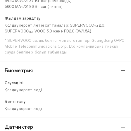
5450 МАч/21,37 Вт сағ (номиналды)
5600 МАч/21,96 Вт сағ (типтік)
Жылдам зарядтау
Қолдау көрсетілетін хаттамалар: SUPERVOOC
2.0,
ТМ
SUPERVOOC
, VOOC 3.0 және PD2.0 (9V/1.5A)
ТМ
* SUPERVOOC сөздік белгісі мен логотиптері Guangdong OPPO
Mobile Telecommunications Corp., Ltd компаниясына тиесілі
сауда белгілері болып табылады.
Биометрия
Саусақ ізі
Қолдау көрсетіледі
Бетті тану
Қолдау көрсетіледі
Датчиктер