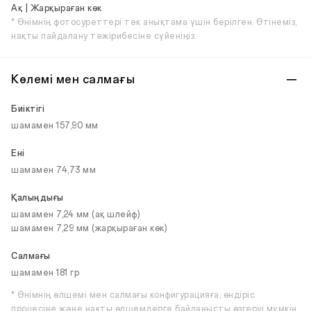
Ақ | Жарқыраған көк
* Өнімнің фотосуреттері тек анықтама үшін берілген. Өтінеміз,
нақты пайдалану тәжірибесіне сүйеніңіз.
Көлемі мен салмағы
Биіктігі
шамамен 157,90 мм
Ені
шамамен 74,73 мм
Қалыңдығы
шамамен 7,24 мм (ақ шлейф)
шамамен 7,29 мм (жарқыраған көк)
Салмағы
шамамен 181 гр
* Өнімнің өлшемі мен салмағы конфигурацияға, өндіріс
процесіне және нақты өлшемдерге байланысты өзгеруі мүмкін.