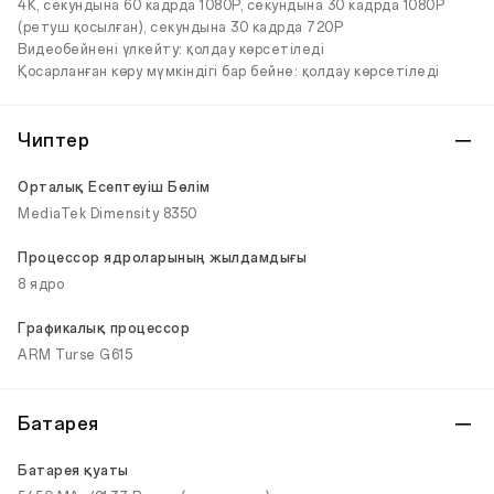
4K, секундына 60 кадрда 1080P, секундына 30 кадрда 1080P
(ретуш қосылған), секундына 30 кадрда 720P
Видеобейнені үлкейту: қолдау көрсетіледі
Қосарланған көру мүмкіндігі бар бейне: қолдау көрсетіледі
Чиптер
Орталық Есептеуіш Бөлім
MediaTek Dimensity 8350
Процессор ядроларының жылдамдығы
8 ядро
Графикалық процессор
ARM Turse G615
Батарея
Батарея қуаты