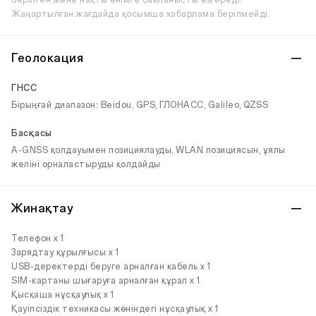
берілген және нақты өнімге байланысты өзгереді.
Жаңартылған жағдайда қосымша хабарлама берілмейді.
Геолокация
ГНСС
Бірыңғай диапазон: Beidou, GPS, ГЛОНАСС, Galileo, QZSS
Басқасы
A-GNSS қолдауымен позициялауды, WLAN позициясын, ұялы
желіні орналастыруды қолдайды
Жинақтау
Телефон x 1
Зарядтау құрылғысы x 1
USB-деректерді беруге арналған кабель x 1
SIM-картаны шығаруға арналған құрал x 1
Қысқаша нұсқаулық x 1
Қауіпсіздік техникасы жөніндегі нұсқаулық x 1