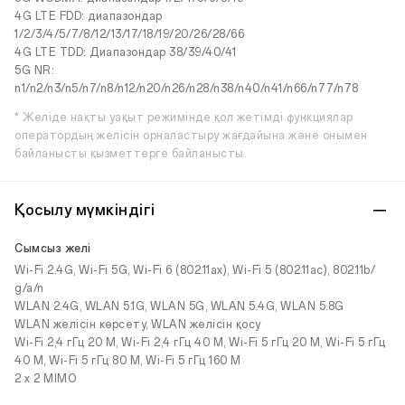
4G LTE FDD: диапазондар
1/2/3/4/5/7/8/12/13/17/18/19/20/26/28/66
4G LTE TDD: Диапазондар 38/39/40/41
5G NR:
n1/n2/n3/n5/n7/n8/n12/n20/n26/n28/n38/n40/n41/n66/n77/n78
* Желіде нақты уақыт режимінде қол жетімді функциялар
оператордың желісін орналастыру жағдайына және онымен
байланысты қызметтерге байланысты.
Қосылу мүмкіндігі
Сымсыз желі
Wi-Fi 2.4G, Wi-Fi 5G, Wi-Fi 6 (802.11ax), Wi-Fi 5 (802.11ac), 802.11b/
g/a/n
WLAN 2.4G, WLAN 5.1G, WLAN 5G, WLAN 5.4G, WLAN 5.8G
WLAN желісін көрсету, WLAN желісін қосу
Wi-Fi 2,4 гГц 20 М, Wi-Fi 2,4 гГц 40 М, Wi-Fi 5 гГц 20 М, Wi-Fi 5 гГц
40 М, Wi-Fi 5 гГц 80 М, Wi-Fi 5 гГц 160 М
2 x 2 MIMO