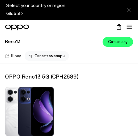
Select your country or region
Global
Reno13
Сатып алу
Шолу
Сипаттамалары
OPPO Reno13 5G
(
CPH2689
)