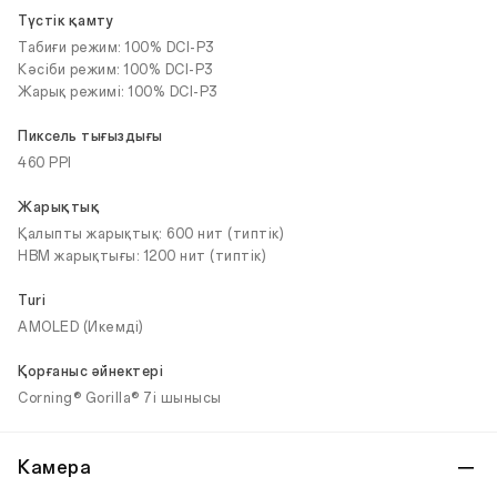
Түстік қамту
Табиғи режим: 100% DCI-P3
Кәсіби режим: 100% DCI-P3
Жарық режимі: 100% DCI-P3
Пиксель тығыздығы
460 PPI
Жарықтық
Қалыпты жарықтық: 600 нит (типтік)
HBM жарықтығы: 1200 нит (типтік)
Turi
AMOLED (Икемді)
Қорғаныс әйнектері
Corning® Gorilla® 7i шынысы
Камера