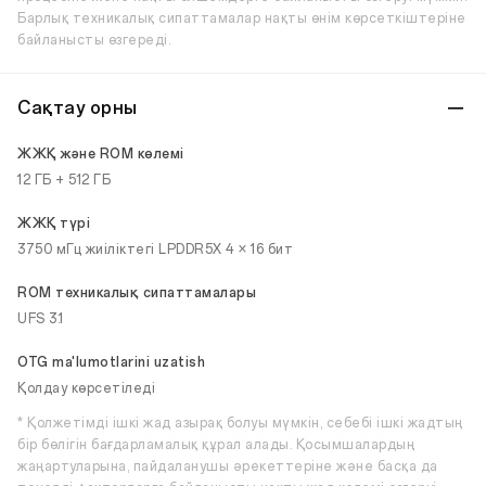
Барлық техникалық сипаттамалар нақты өнім көрсеткіштеріне
байланысты өзгереді.
Сақтау орны
ЖЖҚ және ROM көлемі
12 ГБ + 512 ГБ
ЖЖҚ түрі
3750 мГц жиіліктегі LPDDR5X 4 × 16 бит
ROM техникалық сипаттамалары
UFS 3.1
OTG ma'lumotlarini uzatish
Қолдау көрсетіледі
* Қолжетімді ішкі жад азырақ болуы мүмкін, себебі ішкі жадтың
бір бөлігін бағдарламалық құрал алады. Қосымшалардың
жаңартуларына, пайдаланушы әрекеттеріне және басқа да