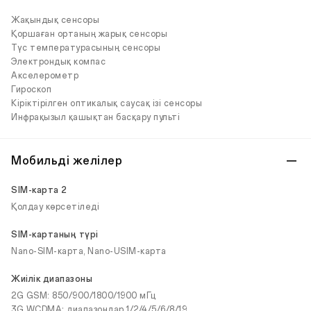
Жақындық сенсоры
Қоршаған ортаның жарық сенсоры
Түс температурасының сенсоры
Электрондық компас
Акселерометр
Гироскоп
Кіріктірілген оптикалық саусақ ізі сенсоры
Инфрақызыл қашықтан басқару пульті
Мобильді желілер
SIM-карта 2
Қолдау көрсетіледі
SIM-картаның түрі
Nano-SIM-карта, Nano-USIM-карта
Жиілік диапазоны
2G GSM: 850/900/1800/1900 мГц
3G WCDMA: диапазондар 1/2/4/5/6/8/19