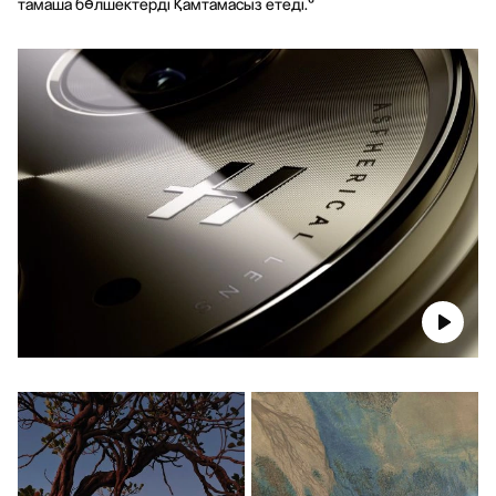
тамаша бөлшектерді қамтамасыз етеді.⁶