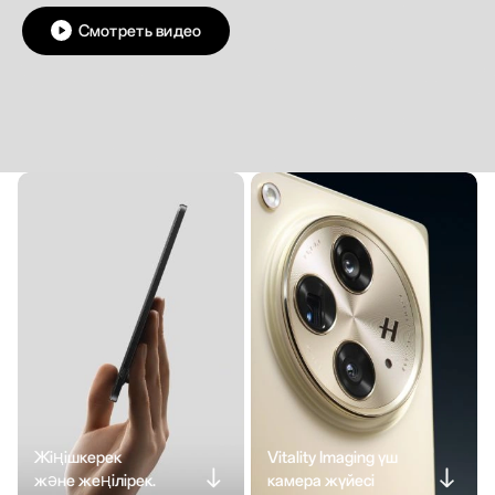
Смотреть видео
Жіңішкерек
Vitality Imaging үш
және жеңілірек.
камера жүйесі