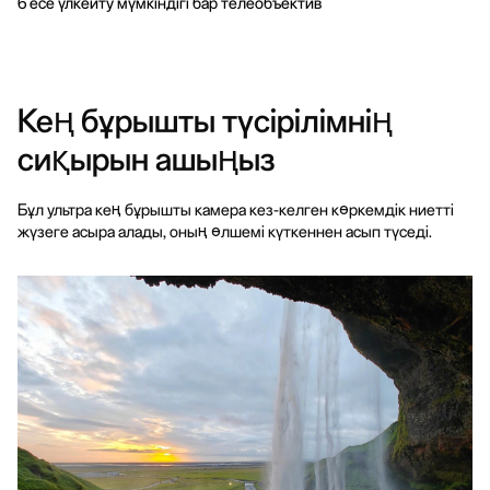
6 есе үлкейту мүмкіндігі бар телеобъектив
Кең бұрышты түсірілімнің
сиқырын ашыңыз
Бұл ультра кең бұрышты камера кез-келген көркемдік ниетті
жүзеге асыра алады, оның өлшемі күткеннен асып түседі.