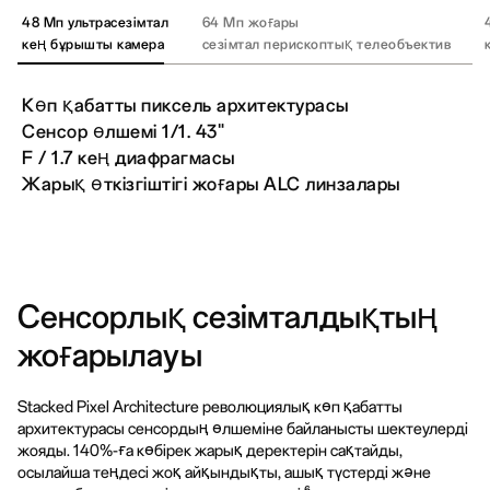
48 Мп ультрасезімтал
64 Мп жоғары
кең бұрышты камера
сезімтал
перископтық телеобъектив
Көп қабатты пиксель архитектурасы
Сенсор өлшемі 1/1. 43"
F / 1.7 кең диафрагмасы
Жарық өткізгіштігі жоғары ALC линзалары
Сенсорлық сезімталдықтың
жоғарылауы
Stacked Pixel Architecture революциялық көп қабатты
архитектурасы сенсордың өлшеміне байланысты шектеулерді
жояды. 140%-ға көбірек жарық деректерін сақтайды,
осылайша теңдесі жоқ айқындықты, ашық түстерді және