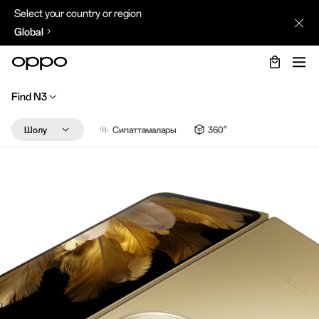
Select your country or region
Global
Find N3
Шолу
Сипаттамалары
360°
Маңызды сәттерді
Дизайн
Камера
Efficiency
Өнімділік