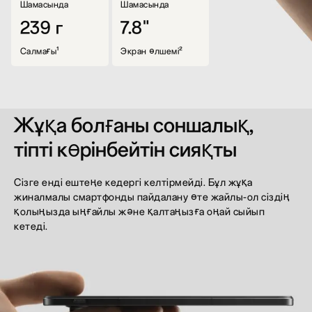
Шамасында
Шамасында
239 г
7.8"
Салмағы¹
Экран өлшемі²
Жұқа болғаны соншалық,
тіпті көрінбейтін сияқты
Сізге енді ештеңе кедергі келтірмейді. Бұл жұқа
жиналмалы смартфонды пайдалану өте жайлы-ол сіздің
қолыңызда ыңғайлы және қалтаңызға оңай сыйып
кетеді.