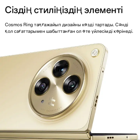
Сіздің стиліңіздің элементі
Cosmos Ring таңғажайып дизайны көзді тартады. Сәнді
қол сағаттарымен шабыттанған ол өте үйлесімді көрінеді.