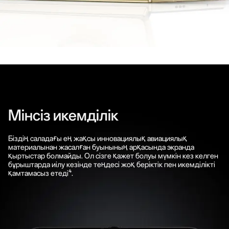
Мінсіз икемділік
Біздің саладағы ең жақсы инновациялық авиациялық
материалынан жасалған буынының арқасында экранда
қыртыстар болмайды. Ол сізге қажет болуы мүмкін кез келген
бұрыштарда иілу кезінде теңдесі жоқ беріктік пен икемділікті
қамтамасыз етеді⁴.