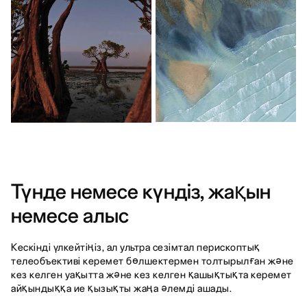
Түнде немесе күндіз,
жақын
немесе алыс
Кескінді үлкейтіңіз, ал ультра сезімтал перископтық
телеобъективі керемет бөлшектермен толтырылған және
кез келген уақытта және кез келген қашықтықта керемет
айқындыққа ие қызықты жаңа әлемді ашады.