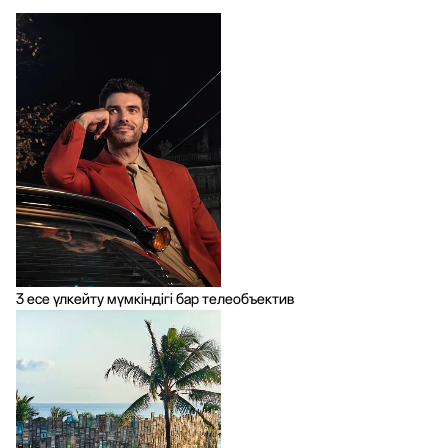
3 есе үлкейту мүмкіндігі бар телеобъектив