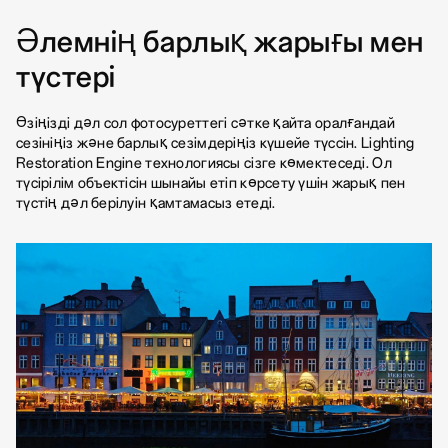
Әлемнің барлық
жарығы мен
түстері
Өзіңізді дәл сол фотосуреттегі сәтке қайта оралғандай
сезініңіз және барлық сезімдеріңіз күшейе түссін. Lighting
Restoration Engine технологиясы сізге көмектеседі. Ол
түсірілім объектісін шынайы етіп көрсету үшін жарық пен
түстің дәл берілуін қамтамасыз етеді.