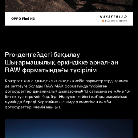
Pro-деңгейдегі бақылау
Шығармашылық еркіндікке арналған
RAW форматындағы түсірілім
Контраст және қанықтылық сияқты кәсіби параметрлерді қолмен
де реттеуге болады. RAW MAX форматында түсірілген
фотосуреттер динамикалық диапазонның 13 сатысына ие және 16-
биттік түс тереңдігі бар, бұл өңдеуден кейінгі жоғары икемділікке
мүмкіндік береді. Қарапайым шешімдер көмегімен кәсіби
фотосуреттер әлемін ашыңыз.