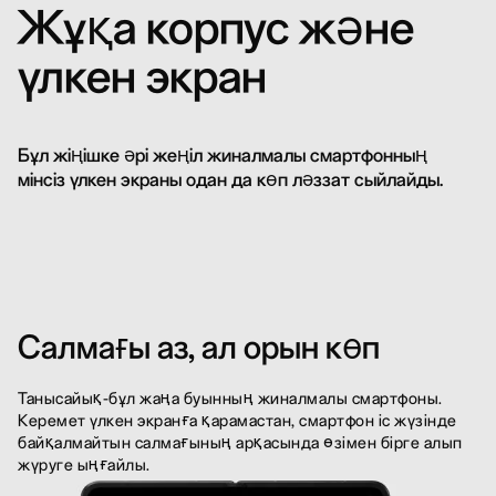
Жұқа корпус және
үлкен экран
Бұл жіңішке әрі жеңіл жиналмалы смартфонның
мінсіз үлкен экраны одан да көп ләззат сыйлайды.
Салмағы аз, ал орын көп
Танысайық-бұл жаңа буынның жиналмалы смартфоны.
Керемет үлкен экранға қарамастан, смартфон іс жүзінде
байқалмайтын салмағының арқасында өзімен бірге алып
жүруге ыңғайлы.