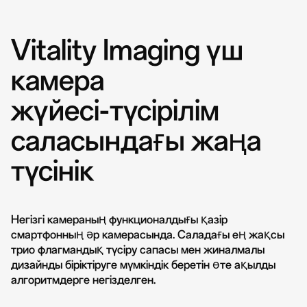
Vitality Imaging үш
камера
жүйесі-түсірілім
саласындағы жаңа
түсінік
Негізгі камераның функционалдығы қазір
смартфонның әр камерасында. Саладағы ең жақсы
трио флагмандық түсіру сапасы мен жиналмалы
дизайнды біріктіруге мүмкіндік беретін өте ақылды
алгоритмдерге негізделген.