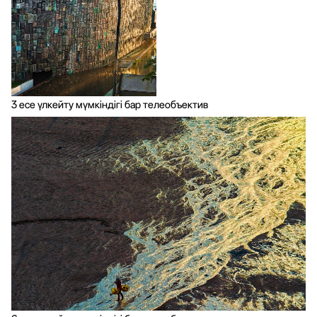
3 есе үлкейту мүмкіндігі бар телеобъектив