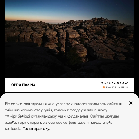
Біз cookie файлдарын және ұқсас технологияларды осы сайттың
тиісінше жұмыс істеуі үшін, трафикті талдауға және шолу
тәжірибеңізді оңтайландыру үшін қолданамыз. Сайтты шолуды
Hasselblad түс тануы
жалғастыра отырып, сіз осы cookie файлдарын пайдалануға
Шынайы шеберліктің түстері
келісесіз.
Толығырақ оқу
.