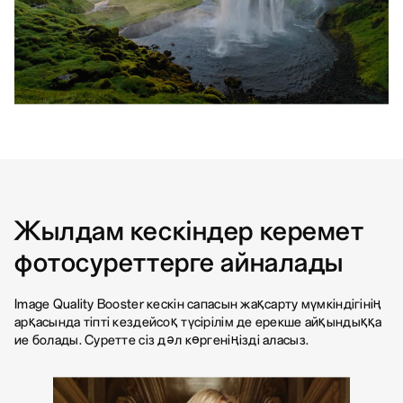
Жылдам кескіндер керемет
фотосуреттерге айналады
Image Quality Booster кескін сапасын жақсарту мүмкіндігінің
арқасында тіпті кездейсоқ түсірілім де ерекше айқындыққа
ие болады. Суретте сіз дәл көргеніңізді аласыз.