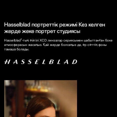
Hasselblad портреттік режимі Кез келген
жерде жеке портрет студиясы
Hasselblad⁷-тың әйгілі XCD линзалар сериясымен шабыттанған боке
атмосферасын жасаңыз. Қай жерде болсаңыз да, әр сәттің фоны
тамаша болады.