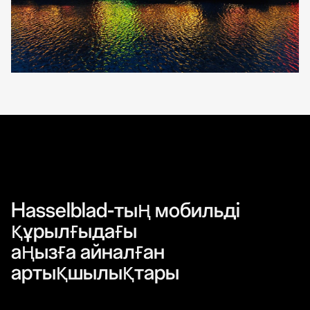
Hasselblad-тың мобильді
құрылғыдағы
аңызға айналған
артықшылықтары