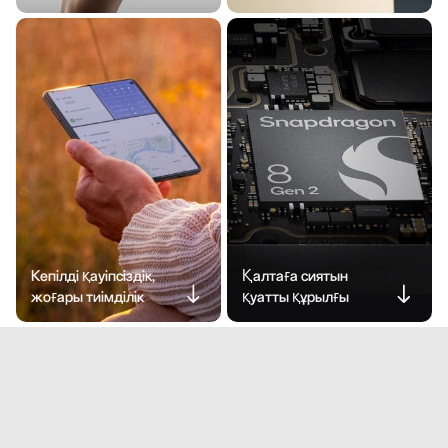
Кепілді қауіпсіздік,
Қалтаға сиятын
жоғары тиімділік
қуатты құрылғы