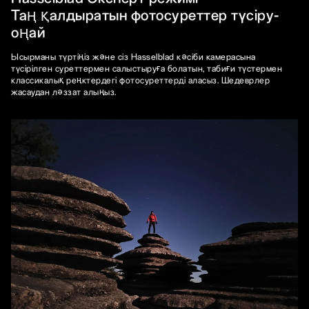
Таң қалдыратын фотосуреттер түсіру-
оңай
Ысырманы түртіңіз және сіз Hasselblad кәсіби камерасына
түсірілген суреттермен салыстыруға болатын, табиғи түстермен
классикалық реңктердегі фотосуреттерді аласыз. Шедеврлер
жасаудан ләззат алыңыз.