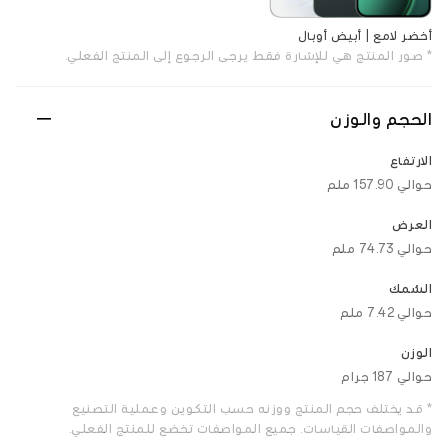
أخضر لامع | أبيض أوبال
* صور المنتج هي للإشارة فقط. يرجى الرجوع إلى المنتج الفعلي.
الحجم والوزن
الارتفاع
حوالي 157.90 ملم
العرض
حوالي 74.73 ملم
السُمك
حوالي 7.42 ملم
الوزن
حوالي 187 جرام
* قد يختلف حجم المنتج ووزنه حسب التكوين وعملية التصنيع
والمواصفات القياسات. جميع المواصفات تخضع للمنتج الفعلي.