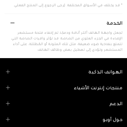
* قد يختلف في الأسواق المختلفة. يُرجى الرجوع إلى المنتج الفعلي.
الخدمة
لجعل واجهة الهاتف أكثر أناقة ودمجًا، تم إخفاء فتحة مستشعر
الإضاءة في الجزء العلوي من الشاشة. قد تؤثر واقيات الشاشة التي
تتمتع بنفاذية ضوء ضعيفة، مثل تلك الملونة أو المُظللة، على أداء
المستشعر وتؤدي إلى تعطيل بعض وظائف الهاتف.
الهواتف الذكية
سلسلة OPPO Reno
منتجات إنترنت الأشياء
سلسلة OPPO A
OPPO Pad SE
الدعم
عرض جميع الهواتف
OPPO Band
اتصل بنا
حول أوبو
OPPO Enco Air