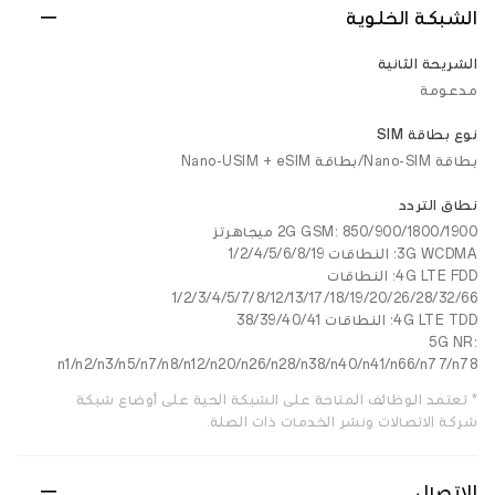
الشبكة الخلوية
الشريحة الثانية
مدعومة
نوع بطاقة SIM
بطاقة Nano-SIM/بطاقة Nano-USIM + eSIM
نطاق التردد
2G GSM: 850/900/1800/1900 ميجاهرتز
3G WCDMA: النطاقات 1/2/4/5/6/8/19
4G LTE FDD: النطاقات
1/2/3/4/5/7/8/12/13/17/18/19/20/26/28/32/66
4G LTE TDD: النطاقات 38/39/40/41
5G NR:
n1/n2/n3/n5/n7/n8/n12/n20/n26/n28/n38/n40/n41/n66/n77/n78
* تعتمد الوظائف المتاحة على الشبكة الحية على أوضاع شبكة
شركة الاتصالات ونشر الخدمات ذات الصلة.
الاتصال