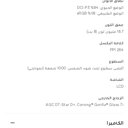
نطاق الألوان
الوضع الحيوي: 84% DCI-P3
الوضع الطبيعي: 98% sRGB
عمق اللون
16.7 مليون لون (8 بت)
كثافة البكسل
264 PPI
السطوع
أقصى سطوع تحت ضوء الشمس: 1000 شمعة (نموذجي)
الشاشة
LCD
الزجاج الخارجي
AGC DT-Star D+, Corning® Gorilla® Glass 7i
الكاميرا