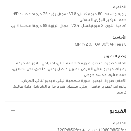
الخلفية
زاوية واسعة: 50 ميجابكسل؛ f/1.8؛ مجال رؤية 76 درجة؛ عدسة 5P؛
دعم التركيز البؤري التلقائي
أحادية اللون: 2 ميجابكسل؛ f/2.4; مجال الرؤية 89 درجة؛ عدسة 3 بي
الأمامية
8 MP, f/2.0, FOV 80°; 4P lens
وضع التصوير
الخلف: صورة، فيديو، صورة شخصية، ليلي، احترافي، بانوراما، حركة
بطيئة، فيديو ثنائي العرض، تصوير فاصل زمني، ملصق، نص تشعبي،
دقة عالية، عدسة جوجل
الأمام: صورة، فيديو، صورة شخصية، ليلي، فيديو ثنائي العرض،
بانوراما، تصوير فاصل زمني، ملصق، ضوء ملء الشاشة، دقة عالية،
ترميم
الفيديو
الخلفية
1080P@30fps (افتراضي)، 720P@30fps