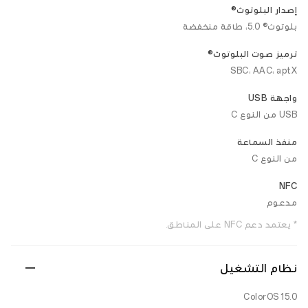
إصدار البلوتوث®
بلوتوث® 5.0، طاقة منخفضة
ترميز صوت البلوتوث®
SBC، AAC، aptX
واجهة USB
USB من النوع C
منفذ السماعة
من النوع C
NFC
مدعوم
* يعتمد دعم NFC على المناطق.
نظام التشغيل
ColorOS 15.0