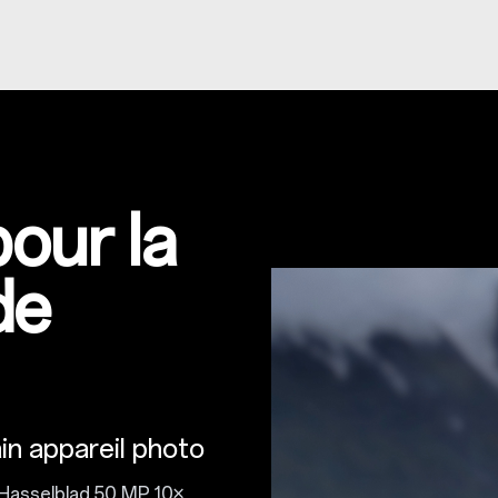
our la
de
n appareil photo
f Hasselblad 50 MP 10×