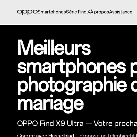
Smartphones
Série Find X
À propos
Assistance
Meilleurs
smartphones p
photographie 
mariage
OPPO Find X9 Ultra — Votre prochai
Cocréé avec Hasselblad
, il propose un téléobjecti