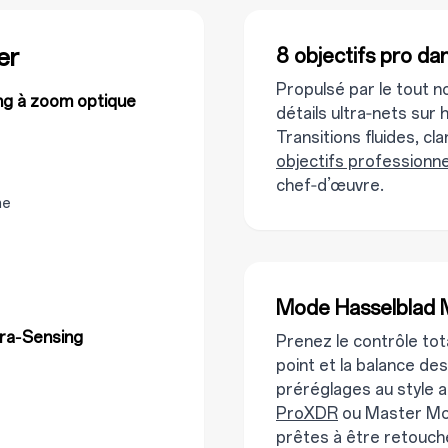
er
8 objectifs pro da
Propulsé par le tout 
ng à zoom optique
détails ultra‑nets sur
Transitions fluides, 
objectifs professionne
chef‑d’œuvre.
me
Mode Hasselblad M
tra‑Sensing
Prenez le contrôle tota
point et la balance de
préréglages au style 
ProXDR
ou Master Mot
prêtes à être retouch