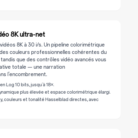
déo 8K ultra‑net
idéos 8K à 30 i/s. Un pipeline colorimétrique
t des couleurs professionnelles cohérentes du
tandis que des contrôles vidéo avancés vous
éative totale — une narration
ans l’encombrement.
n Log 10 bits, jusqu’à 18×.
namique plus élevée et espace colorimétrique élargi.
y, couleurs et tonalité Hasselblad directes, avec