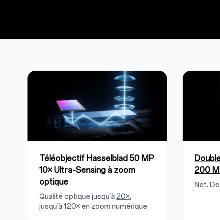
Téléobjectif Hasselblad 50 MP
Double
10× Ultra‑Sensing à zoom
200 M
optique
Net. De
Qualité optique jusqu’à
20×
,
jusqu’à 120× en zoom numérique