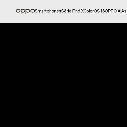
Smartphones
Série Find X
ColorOS 16
OPPO AI
As