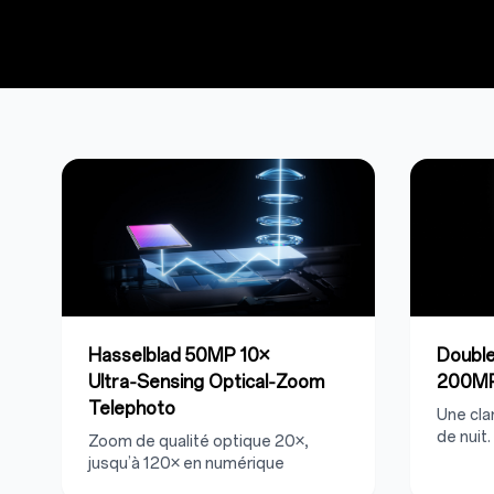
Hasselblad 50MP 10×
Double
Ultra‑Sensing Optical‑Zoom
200M
Telephoto
Une cla
de nuit.
Zoom de qualité optique 20×,
jusqu’à 120× en numérique