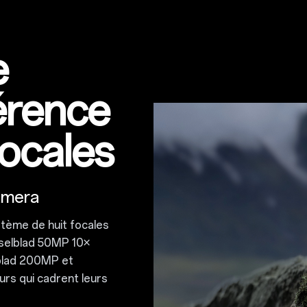
e
férence
focales
amera
ystème de huit focales
asselblad 50MP 10×
blad 200MP et
urs qui cadrent leurs