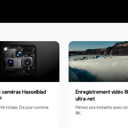
 caméras Hasselblad
Enregistrement vidéo 8
P
ultra‑net
rté totale. De jour comme
Filmez vos instants avec un
8K.