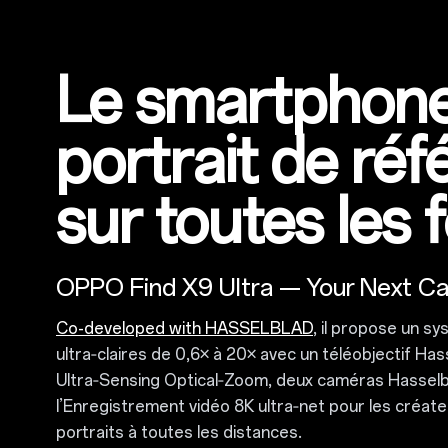
Le smartphon
portrait de ré
sur toutes les 
OPPO Find X9 Ultra — Your Next C
Co-developed with HASSELBLAD
, il propose un s
ultra‑claires de 0,6× à 20× avec un téléobjectif H
Ultra‑Sensing Optical‑Zoom, deux caméras Hassel
l’Enregistrement vidéo 8K ultra‑net pour les créate
portraits à toutes les distances.