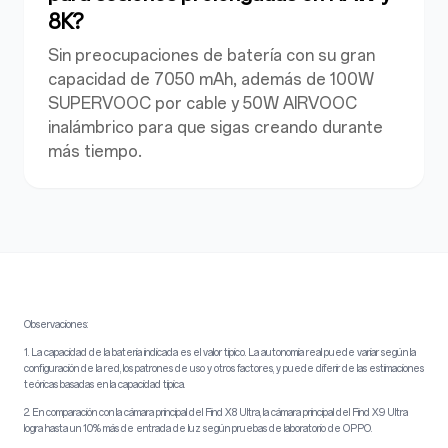
8K?
Sin preocupaciones de batería con su gran
capacidad de 7050 mAh, además de 100W
SUPERVOOC por cable y 50W AIRVOOC
inalámbrico para que sigas creando durante
más tiempo.
Observaciones:
1. La capacidad de la batería indicada es el valor típico. La autonomía real puede variar según la
configuración de la red, los patrones de uso y otros factores, y puede diferir de las estimaciones
teóricas basadas en la capacidad típica.
2. En comparación con la cámara principal del Find X8 Ultra, la cámara principal del Find X9 Ultra
logra hasta un 10% más de entrada de luz según pruebas de laboratorio de OPPO.