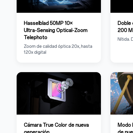
Hasselblad 50MP 10×
Doble 
Ultra‑Sensing Optical‑Zoom
200 M
Telephoto
Nítida. 
Zoom de calidad óptica 20x, hasta
120x digital
Cámara True Color de nueva
Modo 
generación
de nue