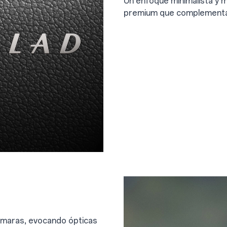
Un enfoque minimalista y 
premium que complementa e
cámaras, evocando ópticas