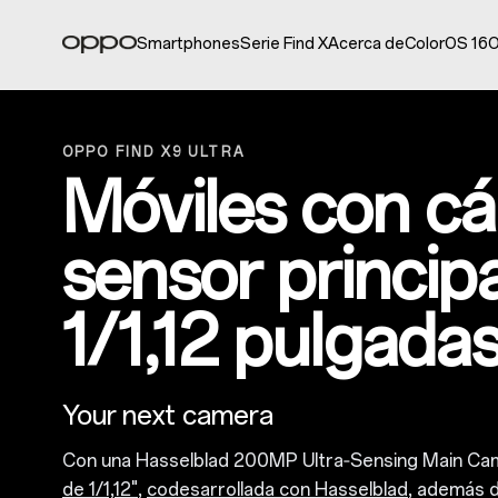
Smartphones
Serie Find X
Acerca de
ColorOS 16
O
OPPO FIND X9 ULTRA
Móviles con c
sensor princip
1/1,12 pulgada
Your next camera
Con una Hasselblad 200MP Ultra‑Sensing Main Ca
de 1/1,12"
,
codesarrollada con Hasselblad
, además d