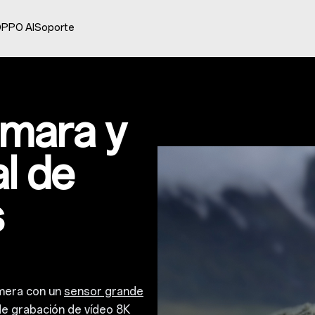
PPO AI
Soporte
ámara y
al de
s
mera con un
sensor grande
e grabación de vídeo 8K