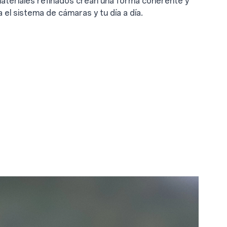
materiales refinados crean una forma coherente y
l sistema de cámaras y tu día a día.