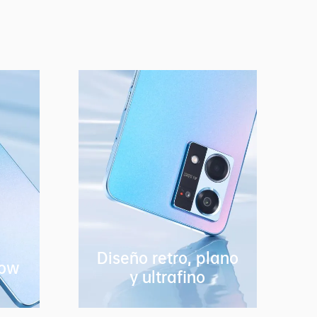
Diseño retro, plano
low
y ultrafino