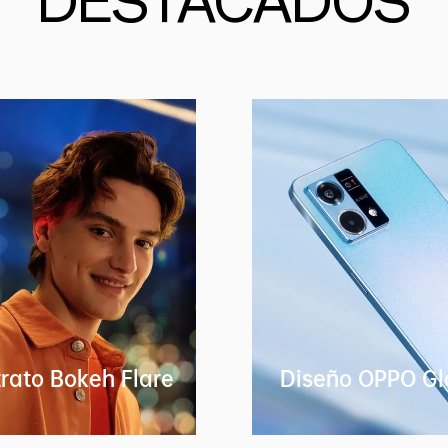
DESTACADOS
rato Bokeh Flare
Diseño OPPO G