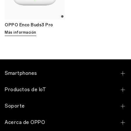
OPPO Enco Buds3 Pro
Más información
Smartphones
OPPO Reno13 F 5G
Productos de IoT
OPPO Reno11 5G
OPPO Enco Buds3 Pro
Soporte
OPPO Reno10 5G
Contacto
OPPO A6x 5G
Acerca de OPPO
Centros de Servicio