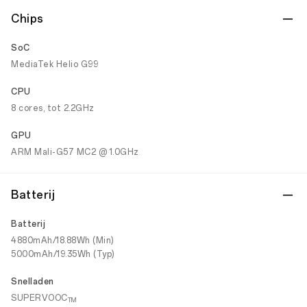
Chips
SoC
MediaTek Helio G99
CPU
8 cores, tot 2.2GHz
GPU
ARM Mali-G57 MC2 @ 1.0GHz
Batterij
Batterij
4880mAh/18.88Wh (Min)
5000mAh/19.35Wh (Typ)
Snelladen
SUPERVOOC
TM