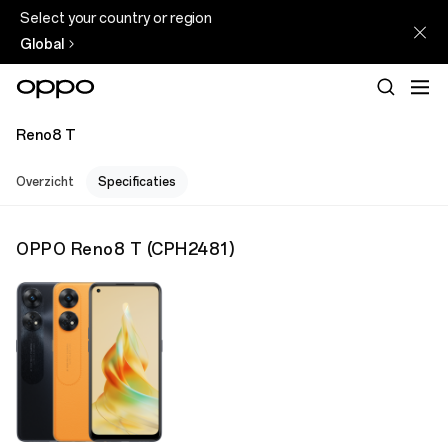
Select your country or region
Global
Reno8 T
Overzicht
Specificaties
OPPO Reno8 T
(
CPH2481
)