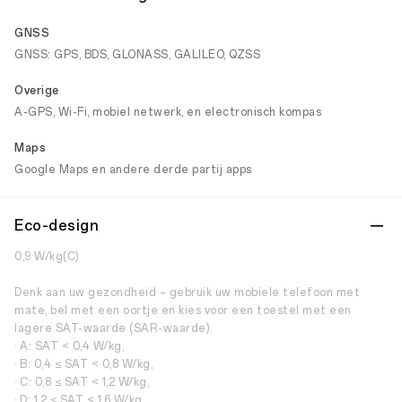
GNSS
GNSS: GPS, BDS, GLONASS, GALILEO, QZSS
Overige
A-GPS, Wi-Fi, mobiel netwerk, en electronisch kompas
Maps
Google Maps en andere derde partij apps
Eco-design
0,9 W/kg(C)
Denk aan uw gezondheid – gebruik uw mobiele telefoon met
mate, bel met een oortje en kies voor een toestel met een
lagere SAT-waarde (SAR-waarde).
· A: SAT < 0,4 W/kg,
· B: 0,4 ≤ SAT < 0,8 W/kg,
· C: 0,8 ≤ SAT < 1,2 W/kg,
· D: 1,2 ≤ SAT < 1,6 W/kg,