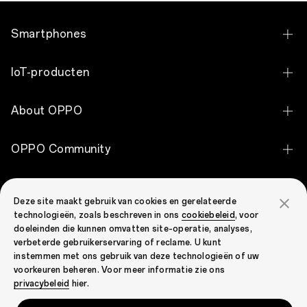
Smartphones
OPPO Find X9 Ultra
IoT-producten
OPPO Find X9 Pro
OPPO Pad 5
About OPPO
OPPO Find X9
OPPO Pad SE
Over ons
OPPO Reno16 Pro 5G
OPPO Community
OPPO Enco Clip2 Open Earbuds
Ontdek
OPPO Reno16 5G
OPPO Community
OPPO Enco Air5 Pro
Ondersteuning
OPPO Apex Guard
OPPO Reno16 F 5G
Deze site maakt gebruik van cookies en gerelateerde
OPPO Enco X3i
technologieën, zoals beschreven in ons
cookiebeleid
, voor
Contact
OPPO Reno15 F 5G
doeleinden die kunnen omvatten site-operatie, analyses,
OPPO Enco Buds3 Pro
verbeterde gebruikerservaring of reclame. U kunt
Garantiestatus
OPPO Reno15 5G
instemmen met ons gebruik van deze technologieën of uw
OPPO Enco Air4 Pro
voorkeuren beheren. Voor meer informatie zie ons
FAQ
OPPO Reno15 Pro 5G
Belgium(Nederlands)
privacybeleid
hier.
OPPO Enco Air2
Security Response Center
OPPO A6 Pro 5G