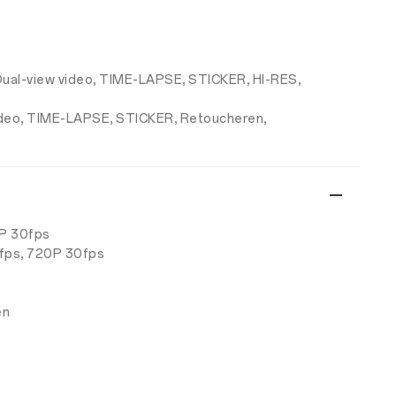
 Dual-view video, TIME-LAPSE, STICKER, HI-RES,
 video, TIME-LAPSE, STICKER, Retoucheren,
0P 30fps
0fps, 720P 30fps
en