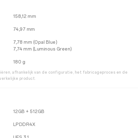
158,12 mm
74,97 mm
7,78 mm (Opal Blue)
7,74 mm (Luminous Green)
180 g
ëren, afhankelijk van de configuratie, het fabricageproces en de
werkelijke product.
12GB + 512GB
LPDDR4X
UFS 3.1