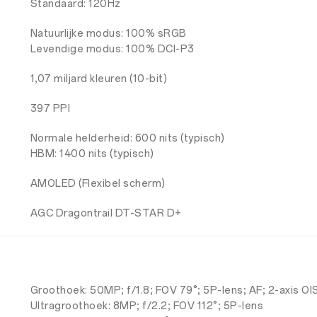
Standaard: 120Hz
Natuurlijke modus: 100% sRGB
Levendige modus: 100% DCI-P3
1,07 miljard kleuren (10-bit)
397 PPI
Normale helderheid: 600 nits (typisch)
HBM: 1400 nits (typisch)
AMOLED (Flexibel scherm)
AGC Dragontrail DT-STAR D+
Groothoek: 50MP; f/1.8; FOV 79°; 5P-lens; AF; 2-axis OI
Ultragroothoek: 8MP; f/2.2; FOV 112°; 5P-lens