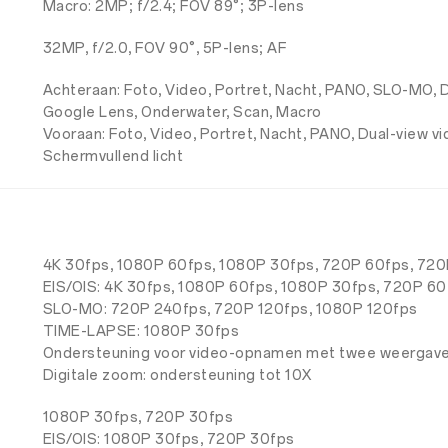
Macro: 2MP; f/2.4; FOV 89°; 3P-lens
32MP, f/2.0, FOV 90°, 5P-lens; AF
Achteraan: Foto, Video, Portret, Nacht, PANO, SLO-MO,
Google Lens, Onderwater, Scan, Macro
Vooraan: Foto, Video, Portret, Nacht, PANO, Dual-view
Schermvullend licht
4K 30fps, 1080P 60fps, 1080P 30fps, 720P 60fps, 72
EIS/OIS: 4K 30fps, 1080P 60fps, 1080P 30fps, 720P 6
SLO-MO: 720P 240fps, 720P 120fps, 1080P 120fps
TIME-LAPSE: 1080P 30fps
Ondersteuning voor video-opnamen met twee weergav
Digitale zoom: ondersteuning tot 10X
1080P 30fps, 720P 30fps
EIS/OIS: 1080P 30fps, 720P 30fps