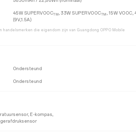
5830mAh / 22,86Wh (nominaal)
45W SUPERVOOC
, 33W SUPERVOOC
, 15W VOOC, 
TM
TM
(9V,1.5A)
 handelsmerken die eigendom zijn van Guangdong OPPO Mobile
Ondersteund
Ondersteund
ratuursensor, E-kompas,
ingerafdruksensor