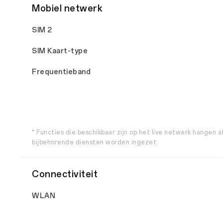
Mobiel netwerk
SIM 2
SIM Kaart-type
Frequentieband
* Functies die beschikbaar zijn op het live netwerk hangen a
bijbehorende diensten worden ingezet.
Connectiviteit
WLAN