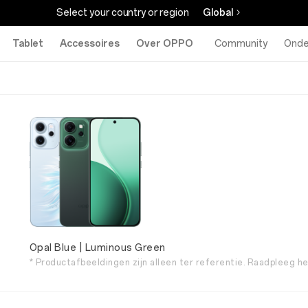
Select your country or region
Global
Tablet
Accessoires
Over OPPO
Community
Onde
Opal Blue | Luminous Green
* Productafbeeldingen zijn alleen ter referentie. Raadpleeg h