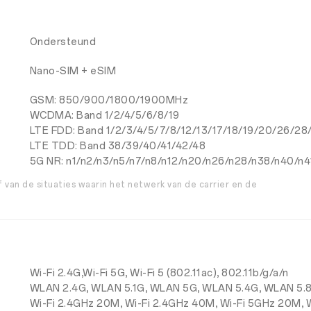
Ondersteund
Nano-SIM + eSIM
GSM: 850/900/1800/1900MHz
WCDMA: Band 1/2/4/5/6/8/19
LTE FDD: Band 1/2/3/4/5/7/8/12/13/17/18/19/20/26/28
LTE TDD: Band 38/39/40/41/42/48
5G NR: n1/n2/n3/n5/n7/n8/n12/n20/n26/n28/n38/n40/n
f van de situaties waarin het netwerk van de carrier en de
Wi-Fi 2.4G,Wi-Fi 5G, Wi-Fi 5 (802.11ac), 802.11b/g/a/n
WLAN 2.4G, WLAN 5.1G, WLAN 5G, WLAN 5.4G, WLAN 5.8
Wi-Fi 2.4GHz 20M, Wi-Fi 2.4GHz 40M, Wi-Fi 5GHz 20M,