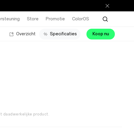
rsteuning
Store
Promotie
ColorOS
Overzicht
Specificaties
Koop nu
et daadwerkelijke product.