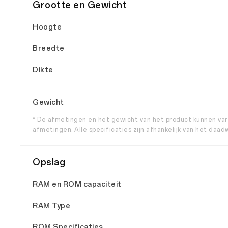
Grootte en Gewicht
Hoogte
Breedte
Dikte
Gewicht
* De afmetingen en het gewicht van het product kunnen vari
afmetingen. Alle specificaties zijn afhankelijk van het daad
Opslag
RAM en ROM capaciteit
RAM Type
ROM Specificaties