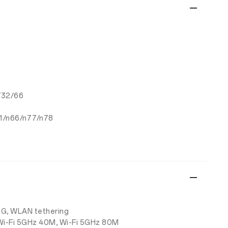
/32/66
41/n66/n77/n78
G, WLAN tethering
 Wi-Fi 5GHz 40M, Wi-Fi 5GHz 80M