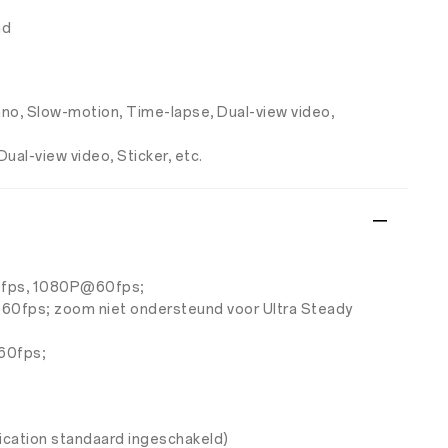
nd
Pano, Slow-motion, Time-lapse, Dual-view video,
ual-view video, Sticker, etc.
0fps, 1080P@60fps;
ps; zoom niet ondersteund voor Ultra Steady
60fps;
cation standaard ingeschakeld)