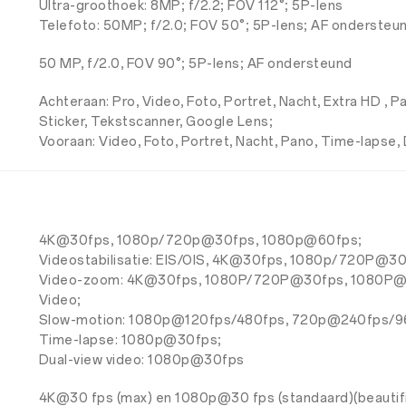
Ultra-groothoek: 8MP; f/2.2; FOV 112°; 5P-lens
Telefoto: 50MP; f/2.0; FOV 50°; 5P-lens; AF ondersteu
50 MP, f/2.0, FOV 90°; 5P-lens; AF ondersteund
Achteraan: Pro, Video, Foto, Portret, Nacht, Extra HD , 
Sticker, Tekstscanner, Google Lens;
Vooraan: Video, Foto, Portret, Nacht, Pano, Time-lapse, D
4K@30fps, 1080p/720p@30fps, 1080p@60fps;
Videostabilisatie: EIS/OIS, 4K@30fps, 1080p/720P@3
Video-zoom: 4K@30fps, 1080P/720P@30fps, 1080P@60f
Video;
Slow-motion: 1080p@120fps/480fps, 720p@240fps/9
Time-lapse: 1080p@30fps;
Dual-view video: 1080p@30fps
4K@30 fps (max) en 1080p@30 fps (standaard)(beautifi