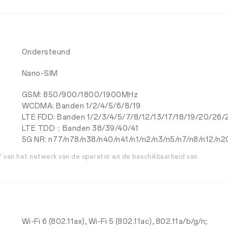
Ondersteund
Nano-SIM
GSM: 850/900/1800/1900MHz
WCDMA: Banden 1/2/4/5/6/8/19
LTE FDD: Banden 1/2/3/4/5/7/8/12/13/17/18/19/20/26/
LTE TDD：Banden 38/39/40/41
5G NR: n77/n78/n38/n40/n41/n1/n2/n3/n5/n7/n8/n12/n
af van het netwerk van de operator en de beschikbaarheid van
Wi-Fi 6 (802.11ax), Wi-Fi 5 (802.11ac), 802.11a/b/g/n;