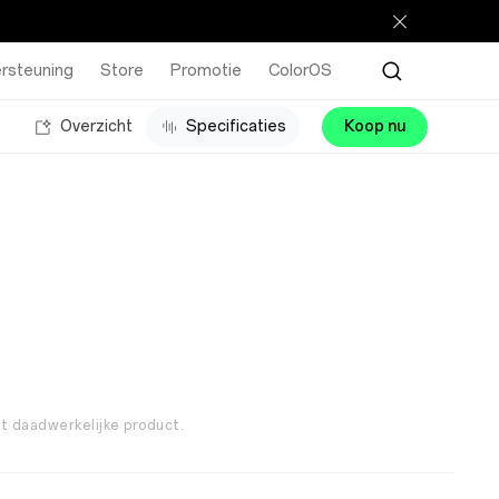
rsteuning
Store
Promotie
ColorOS
Overzicht
Specificaties
Koop nu
et daadwerkelijke product.