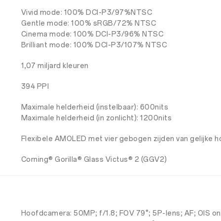
Vivid mode: 100% DCI-P3/97%NTSC
Gentle mode: 100% sRGB/72% NTSC
Cinema mode: 100% DCI-P3/96% NTSC
Brilliant mode: 100% DCI-P3/107% NTSC
1,07 miljard kleuren
394 PPI
Maximale helderheid (instelbaar): 600nits
Maximale helderheid (in zonlicht): 1200nits
Flexibele AMOLED met vier gebogen zijden van gelijke 
Corning®️ Gorilla®️ Glass Victus®️ 2 (GGV2)
Hoofdcamera: 50MP; f/1.8; FOV 79°; 5P-lens; AF; OIS o