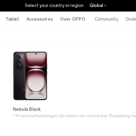
Select your country or region
Global
Tablet
Accessoires
Over OPPO
Community
Onde
Nebula Black
* Productafbeeldingen zijn alleen ter referentie. Raadpleeg h