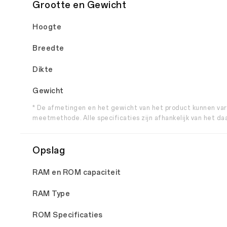
Grootte en Gewicht
Hoogte
Breedte
Dikte
Gewicht
* De afmetingen en het gewicht van het product kunnen vari
meetmethode. Alle specificaties zijn afhankelijk van het da
Opslag
RAM en ROM capaciteit
RAM Type
ROM Specificaties