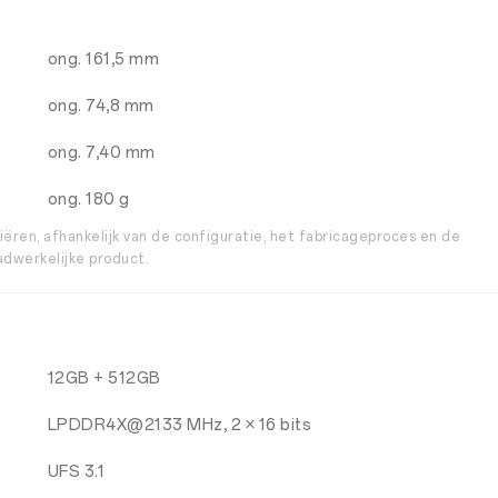
ong. 161,5 mm
ong. 74,8 mm
ong. 7,40 mm
ong. 180 g
ëren, afhankelijk van de configuratie, het fabricageproces en de
adwerkelijke product.
12GB + 512GB
LPDDR4X@2133 MHz, 2 × 16 bits
UFS 3.1