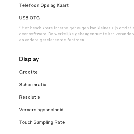
Telefoon Opslag Kaart
USB OTG
* Het beschikbare interne geheugen kan kleiner zijn omdat
door software. De werkelijke geheugenruimte kan verandere
en andere gerelateerde factoren.
Display
Grootte
Schermratio
Resolutie
Verversingssnelheid
Touch Sampling Rate