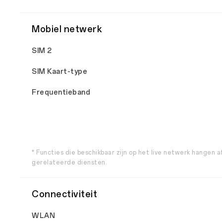
Mobiel netwerk
SIM 2
SIM Kaart-type
Frequentieband
* Functies die beschikbaar zijn op het live netwerk hangen 
gerelateerde diensten.
Connectiviteit
WLAN