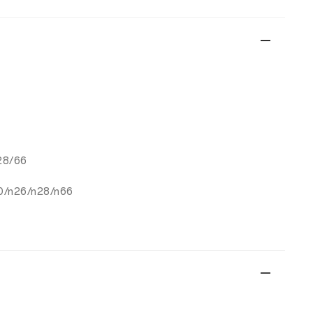
28/66
20/n26/n28/n66