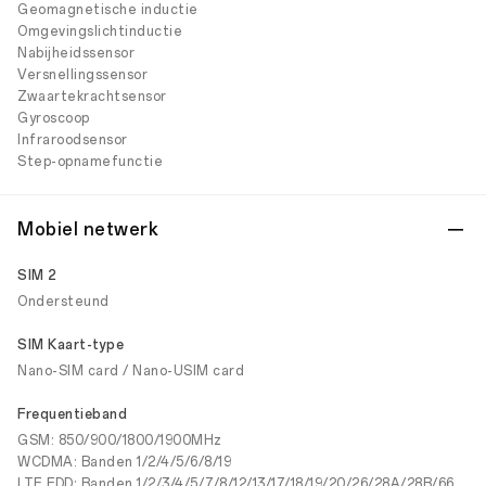
Geomagnetische inductie
Omgevingslichtinductie
Nabijheidssensor
Versnellingssensor
Zwaartekrachtsensor
Gyroscoop
Infraroodsensor
Step-opnamefunctie
Mobiel netwerk
SIM 2
Ondersteund
SIM Kaart-type
Nano-SIM card / Nano-USIM card
Frequentieband
GSM: 850/900/1800/1900MHz
WCDMA: Banden 1/2/4/5/6/8/19
LTE FDD: Banden 1/2/3/4/5/7/8/12/13/17/18/19/20/26/28A/28B/66