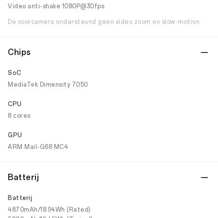
Video anti-shake 1080P@30fps.
De voorcamera ondersteund geen video zoom en slow-motion.
Chips
SoC
MediaTek Dimensity 7050
CPU
8 cores
GPU
ARM Mail-G68 MC4
Batterij
Batterij
4870mAh/18.94Wh (Rated)