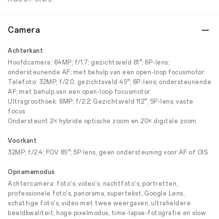
Camera
Achterkant
Hoofdcamera: 64MP; f/1.7; gezichtsveld 81°; 6P-lens;
ondersteunende AF; met behulp van een open-loop focusmotor.
Telefoto: 32MP; f/2.0; gezichtsveld 49°; 6P-lens; ondersteunende
AF; met behulp van een open-loop focusmotor.
Ultragroothoek: 8MP; f/2.2; Gezichtsveld 112°; 5P-lens, vaste
focus.
Ondersteunt 2× hybride optische zoom en 20× digitale zoom.
Voorkant
32MP; f/2.4; FOV 89°; 5P lens, geen ondersteuning voor AF of OIS
Opnamemodus
Achtercamera: foto's, video's, nachtfoto's, portretten,
professionele foto's, panorama, supertekst, Google Lens,
schattige foto's, video met twee weergaven, ultraheldere
beeldkwaliteit, hoge pixelmodus, time-lapse-fotografie en slow