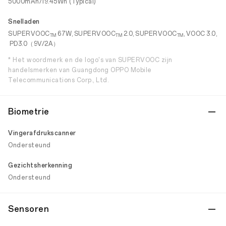
5000mAh/19.45Wh (Typical)
Snelladen
SUPERVOOC
67W, SUPERVOOC
2.0, SUPERVOOC
, VOOC 3.0,
TM
TM
TM
PD3.0（9V/2A）
* Het woordmerk en de logo's van SUPERVOOC zijn
handelsmerken van Guangdong OPPO Mobile
Telecommunications Corp., Ltd.
Biometrie
Vingerafdrukscanner
Ondersteund
Gezichtsherkenning
Ondersteund
Sensoren