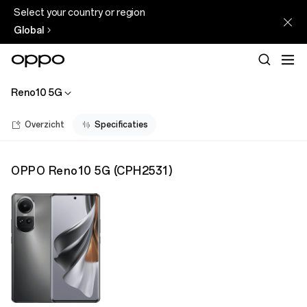
Select your country or region
Global
Reno10 5G
Overzicht
Specificaties
OPPO Reno10 5G
(
CPH2531
)