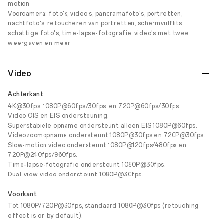
motion
Voorcamera: foto's, video's, panoramafoto's, portretten,
nachtfoto's, retoucheren van portretten, schermvulflits,
schattige foto's, time-lapse-fotografie, video's met twee
weergaven en meer
Video
Achterkant
4K@30fps, 1080P@60fps/30fps, en 720P@60fps/30fps.
Video OIS en EIS ondersteuning.
Superstabiele opname ondersteunt alleen EIS 1080P@60fps.
Videozoomopname ondersteunt 1080P@30fps en 720P@30fps.
Slow-motion video ondersteunt 1080P@120fps/480fps en
720P@240fps/960fps.
Time-lapse-fotografie ondersteunt 1080P@30fps.
Dual-view video ondersteunt 1080P@30fps.
Voorkant
Tot 1080P/720P@30fps, standaard 1080P@30fps (retouching
effect is on by default).