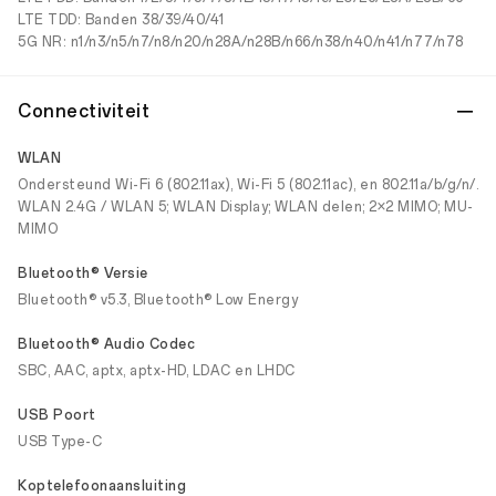
LTE TDD: Banden 38/39/40/41
5G NR: n1/n3/n5/n7/n8/n20/n28A/n28B/n66/n38/n40/n41/n77/n78
Connectiviteit
WLAN
Ondersteund Wi-Fi 6 (802.11ax), Wi-Fi 5 (802.11ac), en 802.11a/b/g/n/.
WLAN 2.4G / WLAN 5; WLAN Display; WLAN delen; 2×2 MIMO; MU-
MIMO
Bluetooth® Versie
Bluetooth® v5.3, Bluetooth® Low Energy
Bluetooth® Audio Codec
SBC, AAC, aptx, aptx-HD, LDAC en LHDC
USB Poort
USB Type-C
Koptelefoonaansluiting