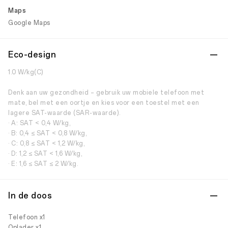
Maps
Google Maps
Eco-design
1.0 W/kg(C)
Denk aan uw gezondheid – gebruik uw mobiele telefoon met
mate, bel met een oortje en kies voor een toestel met een
lagere SAT-waarde (SAR-waarde).
· A: SAT < 0,4 W/kg,
· B: 0,4 ≤ SAT < 0,8 W/kg,
· C: 0,8 ≤ SAT < 1,2 W/kg,
· D: 1,2 ≤ SAT < 1,6 W/kg,
· E: 1,6 ≤ SAT ≤ 2 W/kg.
In de doos
Telefoon x1
Oplader x1