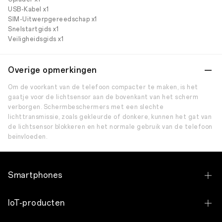
USB-Kabel x1
SIM-Uitwerpgereedschap x1
Snelstartgids x1
Veiligheidsgids x1
Overige opmerkingen
Om de voorkant van de telefoon compacter te maken, is het
gaatje voor de lichtsensor aan de bovenkant van het scherm
verborgen. Schermbeschermers met een slechte
lichttransmissie, zoals gekleurde of donkere, kunnen het gat van
de lichtsensor blokkeren en het normale gebruik van de telefoon
beïnvloeden.
Smartphones
OPPO Find X9 Ultra
IoT-producten
OPPO Find X9 Pro