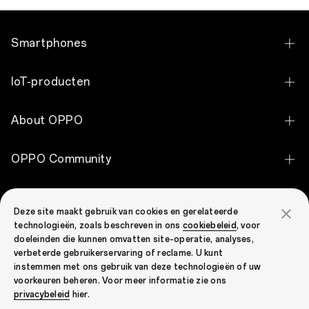
Smartphones
OPPO Find X9 Ultra
IoT-producten
OPPO Find X9 Pro
OPPO Pad 5
About OPPO
OPPO Find X9
OPPO Pad SE
Over ons
OPPO Reno16 Pro 5G
OPPO Community
OPPO Enco Clip2 Open Earbuds
Ontdek
OPPO Reno16 5G
OPPO Community
OPPO Enco Air5 Pro
Ondersteuning
OPPO Apex Guard
OPPO Reno16 F 5G
Deze site maakt gebruik van cookies en gerelateerde
OPPO Enco X3i
technologieën, zoals beschreven in ons
cookiebeleid
, voor
Contact
OPPO Reno15 F 5G
doeleinden die kunnen omvatten site-operatie, analyses,
OPPO Enco Buds3 Pro
verbeterde gebruikerservaring of reclame. U kunt
Garantiestatus
OPPO Reno15 5G
instemmen met ons gebruik van deze technologieën of uw
OPPO Enco Air4 Pro
voorkeuren beheren. Voor meer informatie zie ons
FAQ
OPPO Reno15 Pro 5G
Belgium(Nederlands)
privacybeleid
hier.
OPPO Enco Air2
Security Response Center