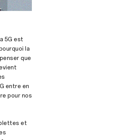
la 5G est
pourquoi la
 penser que
evient
es
5G entre en
ire pour nos
blettes et
res