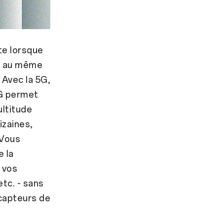
nte lorsque
te au même
 Avec la 5G,
5G permet
ultitude
izaines,
 Vous
e la
 vos
etc. - sans
 capteurs de