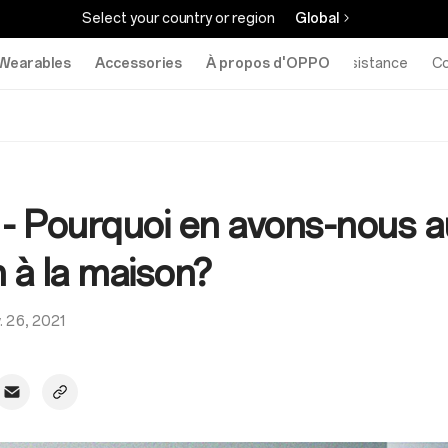
Select your country or region
Global
Wearables
Accessories
À propos d'OPPO
Assistance
C
- Pourquoi en avons-nous a
 à la maison?
v. 26, 2021