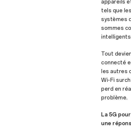
appareils 
tels que le
systèmes d
sommes com
intelligents
Tout devien
connecté et
les autres 
Wi-Fi surch
perd en réa
problème.
La 5G pour 
une répon