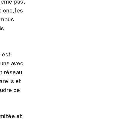
même pas,
sions, les
s nous
ls
r est
 uns avec
un réseau
areils et
oudre ce
imitée et