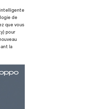
intelligente
ologie de
nez que vous
ty) pour
 nouveau
ant la