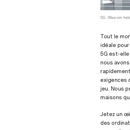
5G -Waarom hebb
Tout le mon
idéale pour
5G est-elle
nous avons 
rapidement 
exigences d
jeu. Nous p
maisons que
Jetez un œi
des ordinat