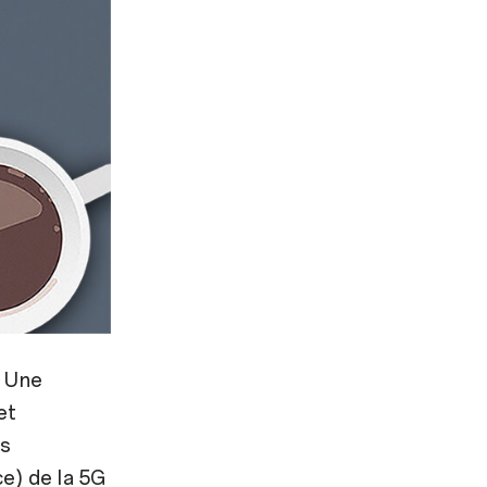
. Une
et
es
e) de la 5G