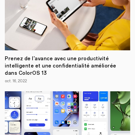
pourquoi
nous
avons
consacré
le
temps
et
l’attention
nécessaires
à
la
mise
Prenez de l’avance avec une productivité
en
intelligente et une confidentialité améliorée
œuvre
dans ColorOS 13
d’un
réseau
oct. 16, 2022
de
partenaires
afin
de
faire
en
sorte
que
nos
innovations
touchent