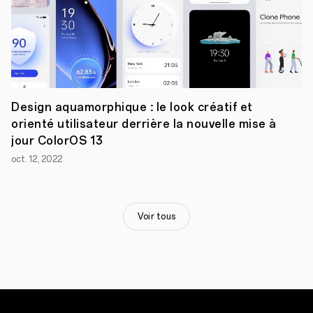
un
maximum
de
personnes.
Nous
avons
soigneusement
choisi
les
Design aquamorphique : le look créatif et
meilleures
orienté utilisateur derrière la nouvelle mise à
sociétés
jour ColorOS 13
dans
de
oct. 12, 2022
multiples
secteurs
d’activités
et
nous
Voir tous
allons
poursuivre
dans
la
voie
de
la
construction