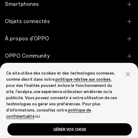
de
Smartphones
telles
relations,
mutuellement
OPPO Find X9 Ultra
Objets connectés
avantageuses,
avec
OPPO Find X9 Pro
des
OPPO Pad 5
À propos d'OPPO
innovateurs
OPPO Find X9
et
OPPO Pad SE
des
OPPO Apex Guard
OPPO Reno16 Pro 5G
pionniers.
OPPO Community
OPPO Enco Air5 Pro
Nous
Notre histoire
avons
OPPO Reno16 5G
OPPO Community
l’intention
OPPO Enco Clip2 Open Earbuds
Support
Ce site utilise des cookies et des technologies connexes,
de
Découvrir
OPPO Reno16 F 5G
comme décrit dans notre
politique relative aux cookies
,
procéder
OPPO Enco X3i
pour des finalités pouvant inclure le fonctionnement du
à
Contactez-nous
OPPO Reno15 F 5G
de
site, l'analyse, une expérience utilisateur améliorée ou la
OPPO Enco Buds3 Pro
nouveaux
publicité. Vous pouvez consentir à notre utilisation de ces
Statut de la garantie
OPPO Reno15 5G
benchmarks
technologies ou gérer vos préférences. Pour plus
OPPO Enco Air4 Pro
industriels,
d'informations, consultez notre
politique de
FAQ
OPPO Reno15 Pro 5G
de
Belgium(Français)
confidentialité
ici.
développer
OPPO Enco Air2
Security Response Center
des
OPPO A6 Pro 5G
technologies
GÉRER VOS CHOIX
OPPO Watch S
Confidentialité
Cookies
Conditions d'utilisation
innovantes
POLITIQUE DE GARANTIE
OPPO A6 5G