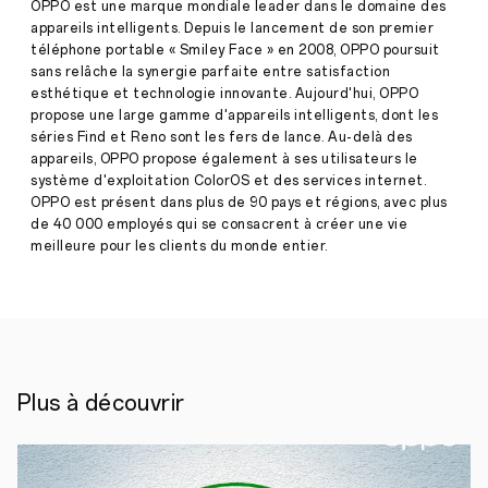
OPPO est une marque mondiale leader dans le domaine des
changement
appareils intelligents. Depuis le lancement de son premier
Stories
mondial
téléphone portable « Smiley Face » en 2008, OPPO poursuit
·
févr.
sans relâche la synergie parfaite entre satisfaction
26,
Deux
esthétique et technologie innovante. Aujourd'hui, OPPO
2021
lignes
propose une large gamme d'appareils intelligents, dont les
de
séries Find et Reno sont les fers de lance. Au-delà des
force
appareils, OPPO propose également à ses utilisateurs le
nous
système d'exploitation ColorOS et des services internet.
guident
systématiquement
OPPO est présent dans plus de 90 pays et régions, avec plus
chez
de 40 000 employés qui se consacrent à créer une vie
OPPO
meilleure pour les clients du monde entier.
:
l’innovation
et
les
individus.
Notre
volonté
est
Plus à découvrir
de
faire
progresser
les
technologies