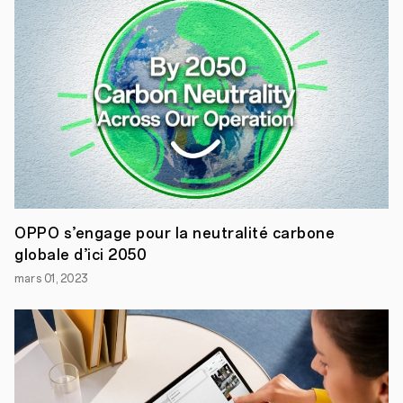
afin
qu’elles
nous
procurent,
à
tous,
des
expériences
exceptionnelles.
Mais
nous
avons
des
ambitions
mondiales
OPPO s’engage pour la neutralité carbone
et
globale d’ici 2050
nous
ne
mars 01, 2023
pouvons
pas
toutes
les
concrétiser
en
solo.
Voilà