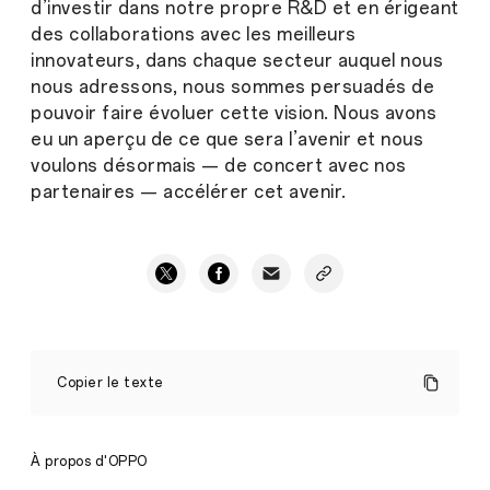
d’investir dans notre propre R&D et en érigeant
des collaborations avec les meilleurs
innovateurs, dans chaque secteur auquel nous
nous adressons, nous sommes persuadés de
pouvoir faire évoluer cette vision. Nous avons
eu un aperçu de ce que sera l’avenir et nous
voulons désormais — de concert avec nos
partenaires — accélérer cet avenir.
Collaborer
à
Copier le texte
l’échelle
de
la
planète
À propos d'OPPO
pour
un