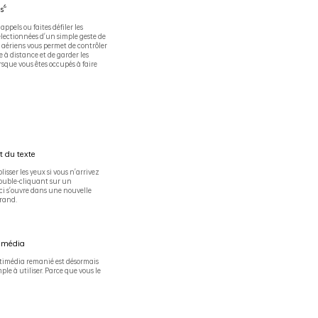
6
s
pels ou faites défiler les
électionnées d'un simple geste de
s aériens vous permet de contrôler
 à distance et de garder les
rsque vous êtes occupés à faire
t du texte
lisser les yeux si vous n'arrivez
 double-cliquant sur un
ci s'ouvre dans une nouvelle
rand.
timédia
timédia remanié est désormais
ple à utiliser. Parce que vous le