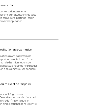
onversation
 conversation permettent
dement aux discussions, de sorte
z converser à partir de l'écran
ouvrir d'application.
ocalisation approximative
ications n'ont pas besoin de
e position exacte. Lorsqu'une
emande des informations de
ous pouvez choisir de ne partager
tion approximative. Vos données,
 micro et de l'appareil
lorsqu'il s'agit de vos
Désactivez les autorisations de la
icro de n'importe quelle
un simple toucher dans le centre