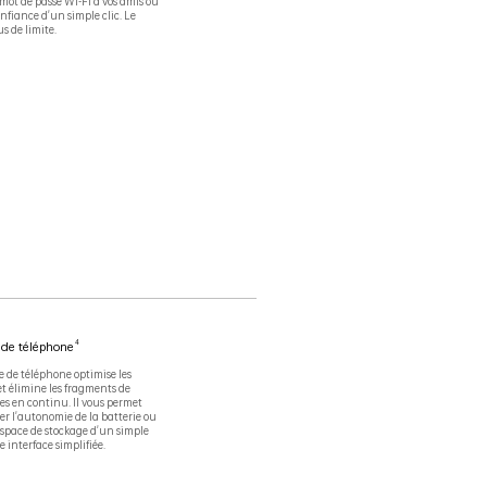
mot de passe Wi-Fi à vos amis ou
nfiance d'un simple clic. Le
s de limite.
4
 de téléphone
e de téléphone optimise les
t élimine les fragments de
es en continu. Il vous permet
er l'autonomie de la batterie ou
'espace de stockage d'un simple
 interface simplifiée.