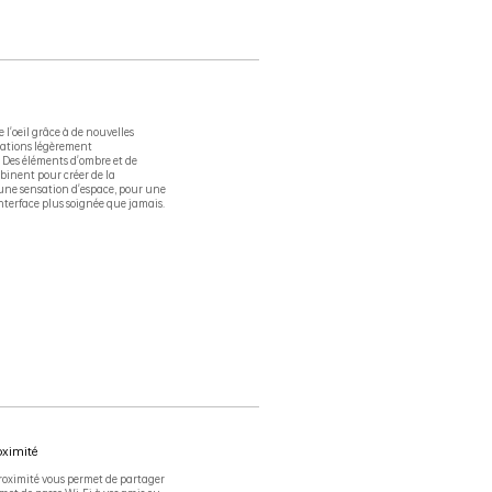
e l'oeil grâce à de nouvelles
cations légèrement
 Des éléments d'ombre et de
binent pour créer de la
une sensation d'espace, pour une
nterface plus soignée que jamais.
oximité
roximité vous permet de partager