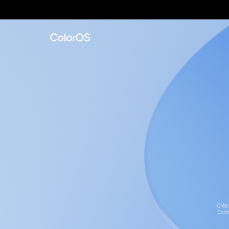
Créez
Colo