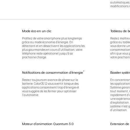
automatiques d
modifications 
Mode éco en un clic
Tableau de bo
Profitez de votre smartphone plus longtemps
Restez maître 
grâce au mode économie d'énergie. En
grâce au table
détectant et en désactivant les applications les
vous donne un 
plus gourmandes en cours d'utilisation, votre
consommation d
téléphone reste opérationel jusqu'à sa
afin que vous
prochaine charge.
votre prochain
7
Notifications de consommation d'énergie
Booster systè
Restez toujours en avance de phase sur la
En concentrant
batterie. ColorOS 12 vous avertit lorsque des
les application
applications consomment trop d'énergie et
Système garant
vous suggère de les fermer pour optimiser
tout moment, 
l'autonomie.
rapidement d'u
une expérience
d'exploitation.
système n'est q
d'utilisation.
Moteur d'animation Quantum 3.0
Extension de