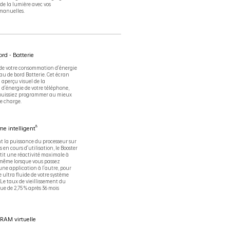
e la lumière avec vos
manuelles.
rd - Batterie
de votre consommation d'énergie
au de bord Batterie. Cet écran
aperçu visuel de la
'énergie de votre téléphone,
 puissiez programmer au mieux
e charge.
8
me intelligent
 la puissance du processeur sur
s en cours d'utilisation, le Booster
it une réactivité maximale à
même lorsque vous passez
ne application à l'autre, pour
 ultra fluide de votre système
 Le taux de vieillissement du
ue de 2,75 % après 36 mois
 RAM virtuelle