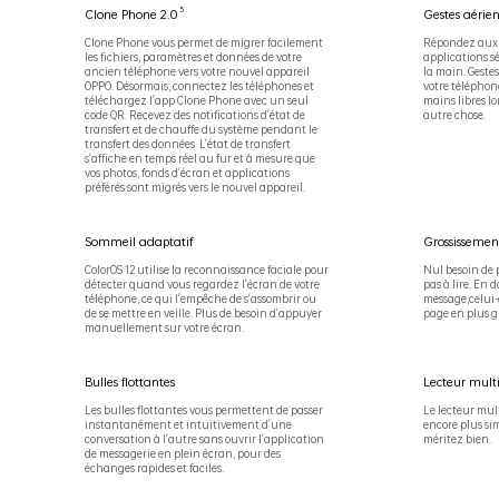
5
Clone Phone 2.0
Gestes aérien
Clone Phone vous permet de migrer facilement
Répondez aux ap
les fichiers, paramètres et données de votre
applications s
ancien téléphone vers votre nouvel appareil
la main. Geste
OPPO. Désormais, connectez les téléphones et
votre téléphone
téléchargez l'app Clone Phone avec un seul
mains libres lo
code QR. Recevez des notifications d'état de
autre chose.
transfert et de chauffe du système pendant le
transfert des données. L'état de transfert
s'affiche en temps réel au fur et à mesure que
vos photos, fonds d'écran et applications
préférés sont migrés vers le nouvel appareil.
Sommeil adaptatif
Grossissemen
ColorOS 12 utilise la reconnaissance faciale pour
Nul besoin de p
détecter quand vous regardez l'écran de votre
pas à lire. En
téléphone, ce qui l'empêche de s'assombrir ou
message,celui-
de se mettre en veille. Plus de besoin d'appuyer
page en plus g
manuellement sur votre écran.
Bulles flottantes
Lecteur mul
Les bulles flottantes vous permettent de passer
Le lecteur mul
instantanément et intuitivement d'une
encore plus sim
conversation à l'autre sans ouvrir l'application
méritez bien.
de messagerie en plein écran, pour des
échanges rapides et faciles.