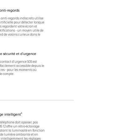
 anti-regards
anti-regards indiscrets utilise
artificielle pour détecter lorsque
es regardent votre écran et
tifications - un moyen utile de
rd de voisins curieux dans le
e sécurité et d'urgence
 contact d'urgence SOS est
facilement accessible depuis le
es - pour les moments où
e compte.
6
ge intelligent
téléphone doit apaiser, pas
OS 12 offre un rétro-éclairage
stant la luminosité en fonction
 de lumière ambiante et en
intelligemment les réglages