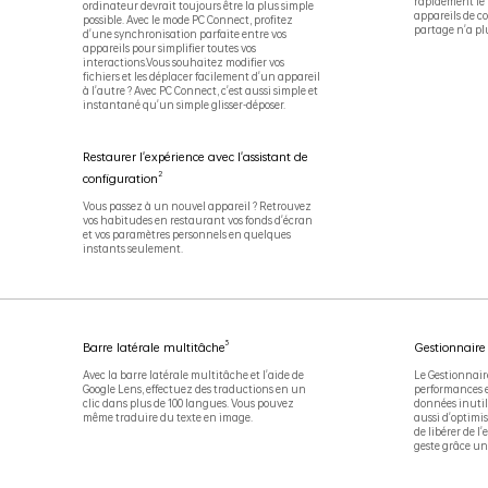
rapidement le 
ordinateur devrait toujours être la plus simple
appareils de co
possible. Avec le mode PC Connect, profitez
partage n'a plu
d'une synchronisation parfaite entre vos
appareils pour simplifier toutes vos
interactions.Vous souhaitez modifier vos
fichiers et les déplacer facilement d'un appareil
à l'autre ? Avec PC Connect, c'est aussi simple et
instantané qu'un simple glisser-déposer.
Restaurer l'expérience avec l'assistant de
2
configuration
Vous passez à un nouvel appareil ? Retrouvez
vos habitudes en restaurant vos fonds d'écran
et vos paramètres personnels en quelques
instants seulement.
3
Barre latérale multitâche
Gestionnaire
Avec la barre latérale multitâche et l'aide de
Le Gestionnair
Google Lens, effectuez des traductions en un
performances e
clic dans plus de 100 langues. Vous pouvez
données inutil
même traduire du texte en image.
aussi d'optimis
de libérer de l
geste grâce une