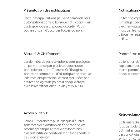
Présentation des notifications
Notifications
Certaines applications peuvent demander des
La technologie 
autorisations dans la barre de notification - un
l'intelligence 
accès que vous seul pouvez accorder. Vous
d'autres visag
pouvez choisir d'accorder l'accès, ou non.
masquer les no
déjouer le rega
métro.
Sécurité & Chiffrement
Paramètres d
Les données de votre téléphone sont protégées
La fonction de
en permanence par plusieurs couches de
rapidement et 
protection et de chiffrement. Qu'il s'agisse de
menu paramètr
photos, de contacts ou d'historiques de chat, vos
chaque second
informations personnelles sont sécurisées par
des technologies de pointe à chaque étape,
avec les certifications ePrivacy et ISO27001.
Accessibilité 2.0
Rétro-éclaira
ColorOS 12 va encore plus loin que d'autres
La lumière du 
systèmes d'exploitation en s'adaptant à vos
fatiguer. Color
besoins spécifiques grâce à des fonctions
optimal en aju
d'accessibilité de pointe en matière de couleur,
des conditions
de vision et de son.
synchronisant 