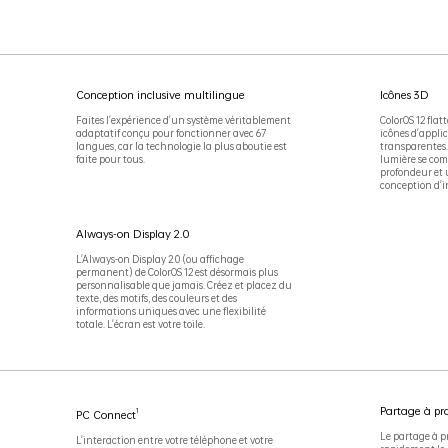
Conception inclusive multilingue
Icônes 3D
Faites l'expérience d'un système véritablement
ColorOS 12 flatt
adaptatif conçu pour fonctionner avec 67
icônes d'appli
langues, car la technologie la plus aboutie est
transparentes.
faite pour tous.
lumière se com
profondeur et 
conception d'i
Always-on Display 2.0
L'Always-on Display 2.0 (ou affichage
permanent) de ColorOS 12 est désormais plus
personnalisable que jamais. Créez et placez du
texte, des motifs, des couleurs et des
informations uniques avec une flexibilité
totale. L'écran est votre toile.
Partage à pr
1
PC Connect
Le partage à p
L'interaction entre votre téléphone et votre