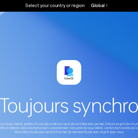
Select your country or region
Global
Toujours synchr
 en toute liberté, profitez d'une réactivité accrue et de contrôles bien pensés. Grâce à sa grande intuit
rOS transforme votre smartphone en une extension naturelle de vous-même. Les fonctionnalités de Co
12 ont été conçues pour se synchroniser de manière fluide avec vous et pour vous.