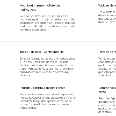
Modification personnalisée des
Widgets de c
notifications
Les widgets de
d'accéder rapi
Vous pouvez désormais personnaliser vos
que vous pouve
notifications afin d'avoir un meilleur contrôle
d'accueil sans 
des notifications entrantes. Classez et réduisez
les différents flux de notifications en ajoutant
les titres de votre choix.
Tableau de bord - Confidentialité
Partage de l
Gérez facilement toutes les autorisations grâce
Toutes les appl
à un aperçu clair dans le tableau de bord
connaître votr
Confidentialité. Vous trouvez une application
application d
trop envahissante, ou souhaitez lui attribuer
localisation, v
plus d'accès ? Avec ColorOS 12, c'est vous qui
que votre posi
choisissez.
votre choix.
Indicateurs micro & appareil photo
Commandes du
photo
Restez maître de votre vie privée lorsque vous
naviguez. ColorOS 12 vous propose une visibilité
Rien n'est figé 
immédiate lorsqu'une application souhaite
autorisations. 
activer l'appareil photo ou le micro via des
caméra ou du m
icônes dédiées.
application d'
de contrôle.