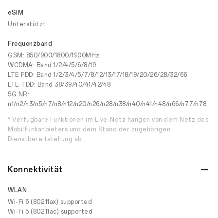
eSIM
Unterstützt
Frequenzband
GSM: 850/900/1800/1900MHz
WCDMA: Band 1/2/4/5/6/8/19
LTE FDD: Band 1/2/3/4/5/7/8/12/13/17/18/19/20/26/28/32/66
LTE TDD: Band 38/39/40/41/42/48
5G NR:
n1/n2/n3/n5/n7/n8/n12/n20/n26/n28/n38/n40/n41/n48/n66/n77/n78
* Verfügbare Funktionen im Live-Netz hängen von dem Netz des
Mobilfunkanbieters und dem Stand der zugehörigen
Dienstbereitstellung ab.
Konnektivität
WLAN
Wi-Fi 6 (802.11ax) supported
Wi-Fi 5 (802.11ac) supported