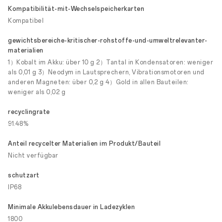
Kompatibilität-mit-Wechselspeicherkarten
Kompatibel
gewichtsbereiche-kritischer-rohstoffe-und-umweltrelevanter-
materialien
1）Kobalt im Akku: über 10 g 2）Tantal in Kondensatoren: weniger
als 0,01 g 3）Neodym in Lautsprechern, Vibrationsmotoren und
anderen Magneten: über 0,2 g 4）Gold in allen Bauteilen:
weniger als 0,02 g
recyclingrate
91.48%
Anteil recycelter Materialien im Produkt/Bauteil
Nicht verfügbar
schutzart
IP68
Minimale Akkulebensdauer in Ladezyklen
1800