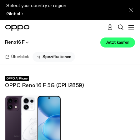
Select your country or region
Global
Reno16 F
Jetzt kaufen
Überblick
Spezifikationen
OPPO Reno16 F 5G
(
CPH2859
)