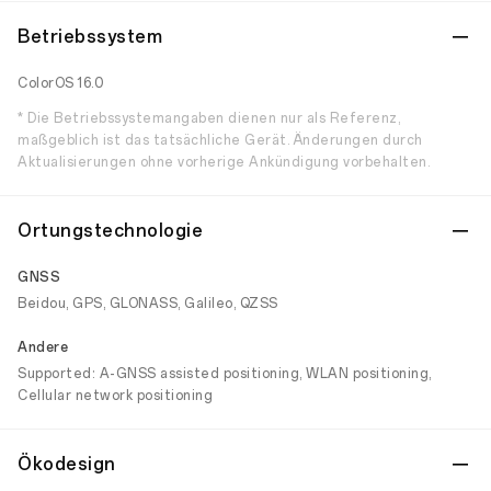
Betriebssystem
ColorOS 16.0
* Die Betriebssystemangaben dienen nur als Referenz,
maßgeblich ist das tatsächliche Gerät. Änderungen durch
Aktualisierungen ohne vorherige Ankündigung vorbehalten.
Ortungstechnologie
GNSS
Beidou, GPS, GLONASS, Galileo, QZSS
Andere
Supported: A-GNSS assisted positioning, WLAN positioning,
Cellular network positioning
Ökodesign