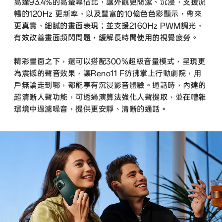
高達93.4%的高螢幕佔比，讓外觀更簡潔、沉浸，支援流
暢的120Hz 更新率，以及豐富的10億色色彩顯示，帶來
更真實、細膩的畫面表現；並支援2160Hz PWM調光，
有效改善畫面頻閃問題，緩解長時間使用的視覺疲勞。
精彩畫面之下，還可以搭配300%超級音量模式，呈現更
為震撼的聲音效果，讓Reno11 F彷彿掌上行動劇院，用
戶無論走到哪，都能享有沉浸影音體驗。通話時，內建的
超清晰人聲功能，可透過演算法強化人聲提取，並在嘈雜
環境中過濾噪音，提供更安靜、清晰的通話。