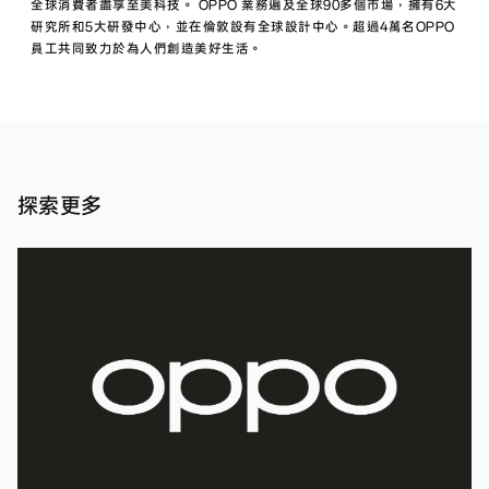
全
全球消費者盡享至美科技。 OPPO 業務遍及全球90多個市場，擁有6大
系
研究所和5大研發中心，並在倫敦設有全球設計中心。超過4萬名OPPO
列
員工共同致力於為人們創造美好生活。
最
親
民
價
位、
最
高
畫
探索更多
素
主
鏡
頭、
最
輕
薄
新聞
機
稿
·
身
2024
年 03
同
月 01
級
產
日
品
最