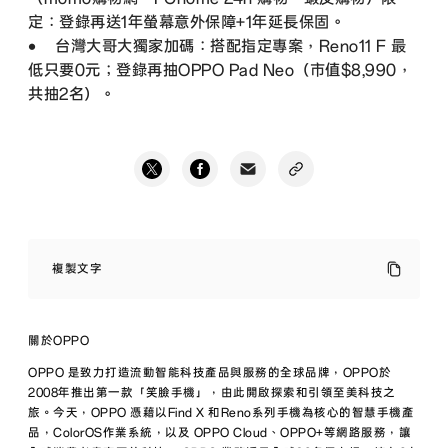
定：登錄再送1年螢幕意外保障+1年延長保固。
• 台灣大哥大獨家加碼：搭配指定專案，Reno11 F 最
低只要0元；登錄再抽OPPO Pad Neo（市值$8,990，
共抽2名）。
人
像
複製文字
專
家
OPPO
Reno11
關於OPPO
系
列
OPPO 是致力打造流動智能科技產品與服務的全球品牌，OPPO於
加
2008年推出第一款「笑臉手機」，由此開啟探索和引領至美科技之
入
旅。今天，OPPO 憑藉以Find X 和Reno系列手機為核心的智慧手機產
Reno11
品，ColorOS作業系統，以及 OPPO Cloud、OPPO+等網路服務，讓
F