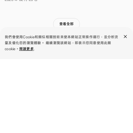
查看全部
【台
北，
我們會使用Cookie和類似相關技術來使本網站正常操作運行，並分析流
2024
量及優化您的瀏覽體驗。 繼續瀏覽該網站，即表示您同意使用此類
年
cookie。
閱讀更多
.
3
月
1
日】
手機
OPPO
於
今
OPPO Find N6
配件
年
初
OPPO Find X9 Ultra
推
OPPO Bubble
支援服務
出
OPPO Find X9s
新
OPPO Pad 5 Matte Display Edition
一
聯繫客服
OPPO Find X9 Pro
代
關於 OPPO
人
OPPO Pad SE
像
服務中心查詢及預約
OPPO Find X9
專
關於 OPPO