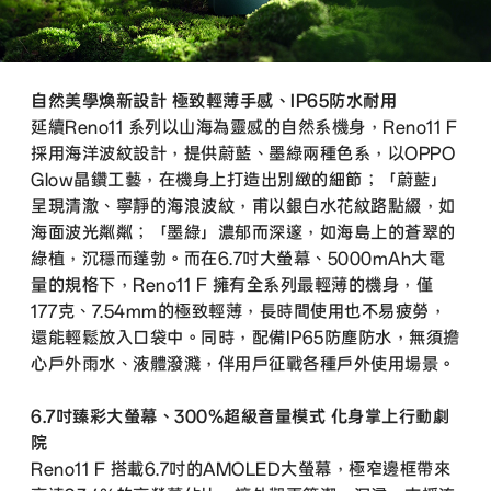
自然美學煥新設計 極致輕薄手感、IP65防水耐用
延續Reno11 系列以山海為靈感的自然系機身，Reno11 F
採用海洋波紋設計，提供蔚藍、墨綠兩種色系，以OPPO
Glow晶鑽工藝，在機身上打造出別緻的細節；「蔚藍」
呈現清澈、寧靜的海浪波紋，甫以銀白水花紋路點綴，如
海面波光粼粼；「墨綠」濃郁而深邃，如海島上的蒼翠的
綠植，沉穩而蓬勃。而在6.7吋大螢幕、5000mAh大電
量的規格下，Reno11 F 擁有全系列最輕薄的機身，僅
177克、7.54mm的極致輕薄，長時間使用也不易疲勞，
還能輕鬆放入口袋中。同時，配備IP65防塵防水，無須擔
心戶外雨水、液體潑濺，伴用戶征戰各種戶外使用場景。
6.7吋臻彩大螢幕、300%超級音量模式 化身掌上行動劇
院
Reno11 F 搭載6.7吋的AMOLED大螢幕，極窄邊框帶來