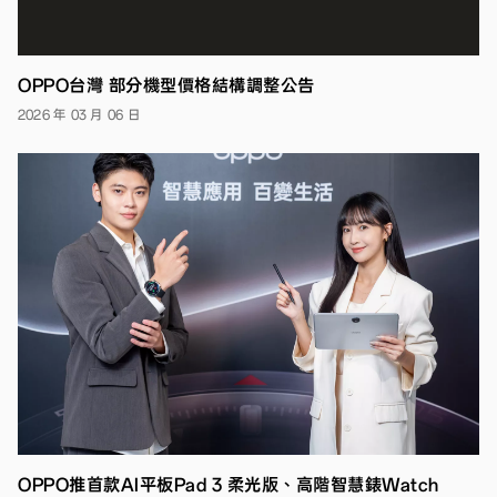
大
6.7
吋
螢
OPPO台灣 部分機型價格結構調整公告
幕、
最
2026 年 03 月 06 日
輕
薄
機
身、
前
後
高
畫
素
鏡
頭
即
日
起
陸
續
開
賣
OPPO推首款AI平板Pad 3 柔光版、高階智慧錶Watch