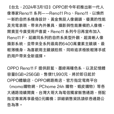
【台北，2024年3月1日】OPPO於今年初推出新一代人
像專家Reno11 系列——Reno11 Pro、Reno11，以煥然
一新的自然系機身設計、黃金焦段人像鏡頭、優異的性能
及充電表現，帶來內外兼具、攝影與性能兼備的人像機，
開賣至今廣受用戶喜愛。Reno11 系列今日再宣布加入
Reno11 F，延續同系列的自然系美型外觀、超清晰人像
攝影系統，並帶來全系列最高的6400萬畫素主鏡頭、最
輕薄機身，為喜歡用主鏡頭拍照、同時追求極致輕薄手感
的用戶帶來全新選擇。
OPPO Reno11 F 提供蔚藍、墨綠兩種色系，以及記憶體
容量8GB+256GB，售價11,990元，將於即日起於
OPPO體驗店、OPPO網路商店、官方指定電商平台
（momo購物網、PChome 24h 購物、蝦皮購物）等各
大通路陸續開賣，台灣大哥大為電信獨家販售通路，搭配
指定專案再享最低0元購機；詳細銷售資訊請依各通路公
告為準。