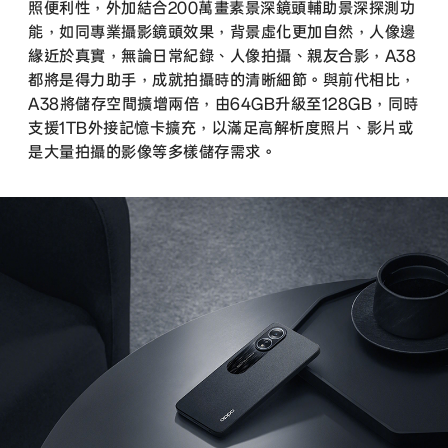
照便利性，外加結合200萬畫素景深鏡頭輔助景深探測功
能，如同專業攝影鏡頭效果，背景虛化更加自然，人像邊
緣近於真實，無論日常紀錄、人像拍攝、親友合影，A38
都將是得力助手，成就拍攝時的清晰細節。與前代相比，
A38將儲存空間擴增兩倍，由64GB升級至128GB，同時
支援1TB外接記憶卡擴充，以滿足高解析度照片、影片或
是大量拍攝的影像等多樣儲存需求。