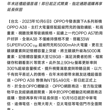
年末送禮超值首選！即日起正式開賣，指定通路選購再享
延長保固
【台北，2023年10月6日】OPPO今發表旗下A系列新機
OPPO A38，主打大電量搭配超級閃充的強勁續航，和高
畫素、視聽效果等吸睛規格。延續上一代OPPO A57的用
戶好評，全新A38 不僅維持價格不變、搭載33W
SUPERVOOC
超級閃充和5000mAh大電量，更在主
TM
鏡頭畫素與記憶體容量上突破，將主鏡頭升級為5000萬
畫素、記憶體容量擴大至128GB，滿足消費者拍照、檔案
儲存和觀看影片等需求。此外加上90Hz螢幕更新率與
300%超級音量模式，提升視覺滿意度與聆聽品質，以六
千有找平易近人的價格，在年末時節帶來親友送禮超值首
選。OPPO A38 售價為NT$5,490元，即日起正式上
市，於全台OPPO體驗店、OPPO網路商店、官方指定購
物平台及經銷通路開賣，其中於OPPO體驗店和網路商店
選購，登錄再享有1年延長保固。10月16日起於中華電
信、遠傳電信、台灣大哥大、亞太電信等電信門市全面開
賣。