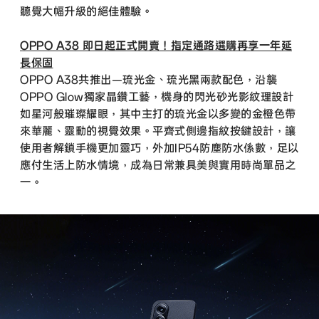
聽覺大幅升級的絕佳體驗。
OPPO A38 即日起正式開賣！指定通路選購再享一年延
長保固
OPPO A38共推出－琉光金、琉光黑兩款配色，沿襲
OPPO Glow獨家晶鑽工藝，機身的閃光砂光影紋理設計
如星河般璀璨耀眼，其中主打的琉光金以多變的金橙色帶
來華麗、靈動的視覺效果。平齊式側邊指紋按鍵設計，讓
使用者解鎖手機更加靈巧，外加IP54防塵防水係數，足以
應付生活上防水情境，成為日常兼具美與實用時尚單品之
一。