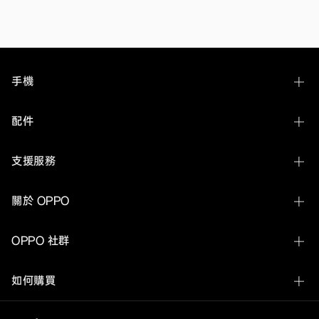
果
等
吸
睛
規
格。
延
手機
續
上
一
OPPO Find N6
配件
代
OPPO
OPPO Find X9 Ultra
A57
OPPO Bubble
的
支援服務
OPPO Find X9s
用
OPPO Pad 5 Matte Display Edition
戶
聯繫客服
好
OPPO Find X9 Pro
關於 OPPO
評，
OPPO Pad SE
全
服務中心查詢及預約
OPPO Find X9
新
關於 OPPO
OPPO Pad 3 柔光版
OPPO 社群
A38
手機搬家
OPPO Find X8 Pro
不
OPPO Apex Guard
OPPO Watch X3
僅
OPPO 社群
保固狀態
OPPO Reno16 5G
如何購買
維
Newsroom
OPPO Watch X2
持
物料價格
價
OPPO Reno16 F 5G
OPPO 網路商店
活動
格
OPPO Enco Air5 Pro