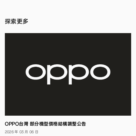
日
沉
浸
不
新聞
探索更多
斷
稿
·
電
2023
年 10
年
月 06
末
送
日
禮
超
值
首
選！
即
日
起
正
式
開
賣，
指
OPPO台灣 部分機型價格結構調整公告
定
通
2026 年 03 月 06 日
路