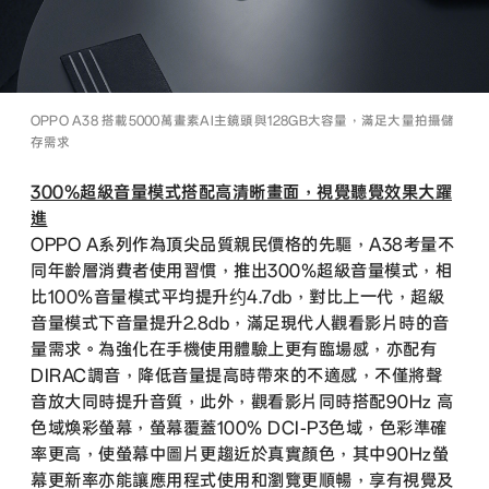
OPPO A38 搭載5000萬畫素AI主鏡頭與128GB大容量，滿足大量拍攝儲
存需求
300%超級音量模式搭配高清晰畫面，視覺聽覺效果大躍
進
OPPO A系列作為頂尖品質親民價格的先驅，A38考量不
同年齡層消費者使用習慣，推出300%超級音量模式，相
比100%音量模式平均提升约4.7db，對比上一代，超級
音量模式下音量提升2.8db，滿足現代人觀看影片時的音
量需求。為強化在手機使用體驗上更有臨場感，亦配有
DIRAC調音，降低音量提高時帶來的不適感，不僅將聲
音放大同時提升音質，此外，觀看影片同時搭配90Hz 高
色域煥彩螢幕，螢幕覆蓋100% DCI-P3色域，色彩準確
率更高，使螢幕中圖片更趨近於真實顏色，其中90Hz螢
幕更新率亦能讓應用程式使用和瀏覽更順暢，享有視覺及