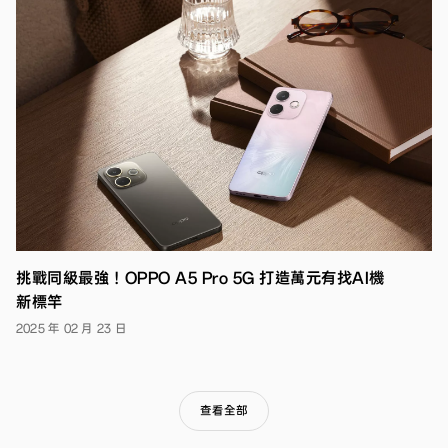
機
OPPO
A38，
主
打
大
電
量
搭
配
超
級
閃
充
的
強
挑戰同級最強！OPPO A5 Pro 5G 打造萬元有找AI機
勁
續
新標竿
航，
2025 年 02 月 23 日
和
高
畫
素、
視
查看全部
聽
效