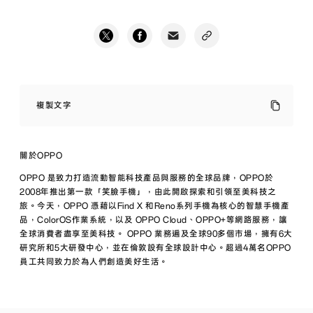
OPPO
A38
複製文字
頂
尖
續
航
關於OPPO
親
民
OPPO 是致力打造流動智能科技產品與服務的全球品牌，OPPO於
價
2008年推出第一款「笑臉手機」，由此開啟探索和引領至美科技之
格！
旅。今天，OPPO 憑藉以Find X 和Reno系列手機為核心的智慧手機產
高
品，ColorOS作業系統，以及 OPPO Cloud、OPPO+等網路服務，讓
畫
素、
全球消費者盡享至美科技。 OPPO 業務遍及全球90多個市場，擁有6大
閃
研究所和5大研發中心，並在倫敦設有全球設計中心。超過4萬名OPPO
充
員工共同致力於為人們創造美好生活。
全
具
備
整