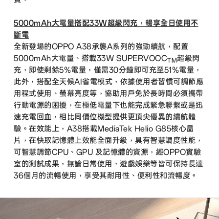
5000mAh大電量搭配33W超級閃充，暢享全日使用不
斷電
全新登場的OPPO A38承襲A系列的強勁續航，配置
5000mAh大電量、搭載33W SUPERVOOC
超級閃
TM
充，即使剩餘5%電量，僅需30分鐘即可充至51%電量，
此外，搭配全天候AI省電模式，依據使用者習慣可調節應
用程式使用、螢幕亮度等，協助用戶免於長時間必須攜帶
行動電源的困擾，在極低電量下也能完成緊急聯繫或是迅
速充電回血，相比同價位機型提供更頂尖優異的續航體
驗。在效能上，A38搭載MediaTek Helio G85核心晶
片，在快取記憶體上效能全面升級，具有智慧調度性能，
可智慧調節CPU、GPU 及記憶體的資源，經OPPO實驗
室的測試成果，無論日常使用、遊戲娛樂等皆可保持長達
36個月的流暢使用，享受其耐用性、便利性和流暢度。