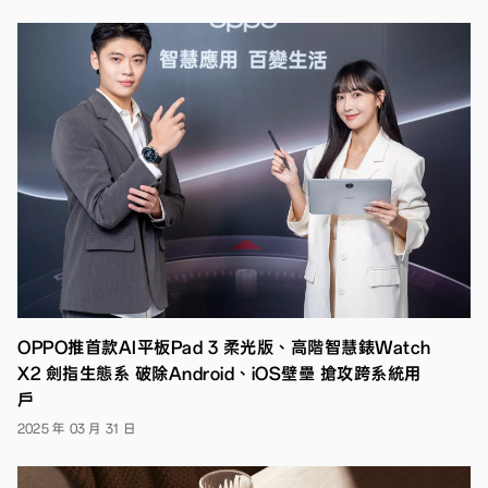
選
購
再
享
延
長
保
固
【台
北，
2023
年
10
月
6
日】
OPPO
今
OPPO推首款AI平板Pad 3 柔光版、高階智慧錶Watch
發
表
X2 劍指生態系 破除Android、iOS壁壘 搶攻跨系統用
旗
戶
下
A
2025 年 03 月 31 日
系
列
新