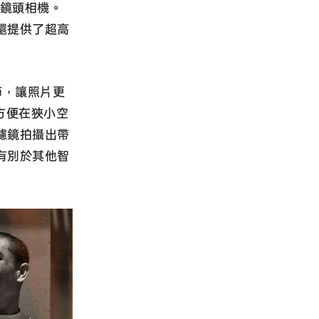
四鏡頭相機。
還提供了超高
節，讓照片更
方便在狹小空
濾鏡拍攝出帶
有別於其他智