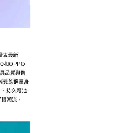
場發表最新
20和OPPO
兼具品質與價
消費族群量身
計、持久電池
手機潮流，