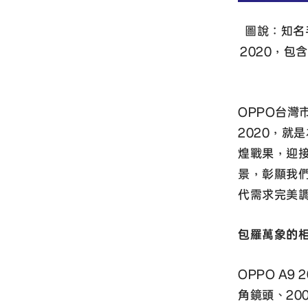
圖說：知名
2020，包含
OPPO台灣
2020，就
煌戰果，迎
景，彰顯我
代需求完美
包羅萬象的
OPPO A
角鏡頭、20