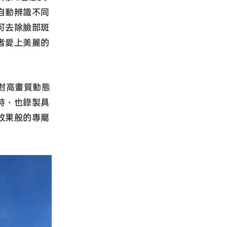
自動辨識不同
可去除臉部斑
者愛上美麗的
對高畫質動態
時，也錄製具
效果般的專屬