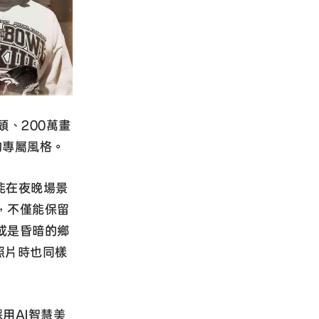
鏡頭、200萬畫
的專屬風格。
能在夜晚場景
，不僅能保留
或是昏暗的鄉
照片時也同樣
採用AI智慧美