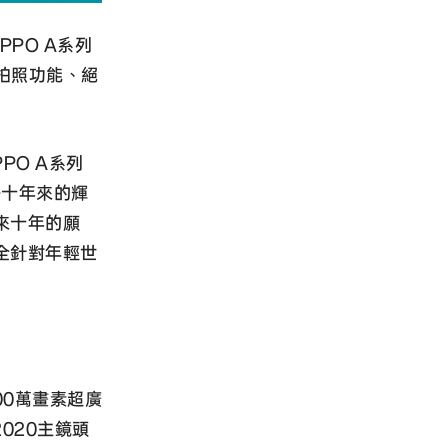
PO A系列
卓越拍照功能、絕
PO A系列
去十年來的輝
來十年的願
全針對年輕世
00萬畫素超廣
2020主鏡頭