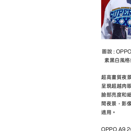
圖說 : OP
素黑白風格
超高畫質夜景
呈現超越肉
臉部亮度和
間夜景，影像
適用。
OPPO A9