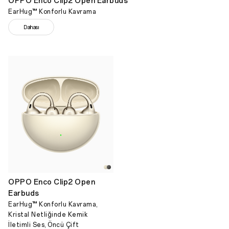
OPPO Enco Clip2 Open Earbuds
EarHug™ Konforlu Kavrama
Dahası
OPPO Enco Clip2 Open
Earbuds
EarHug™ Konforlu Kavrama,
Kristal Netliğinde Kemik
İletimli Ses, Öncü Çift