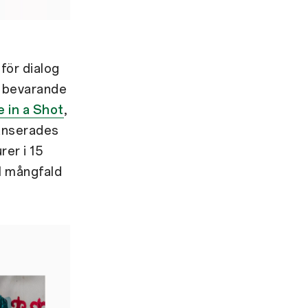
för dialog
t bevarande
e in a Shot
,
lanserades
rer i 15
ll mångfald