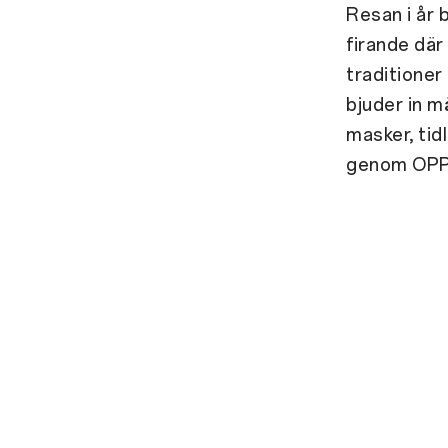
Resan i år b
firande där
traditioner
bjuder in mä
masker, tid
genom OPPO