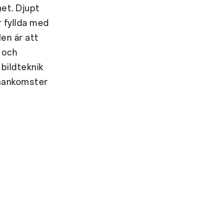
et. Djupt
r fyllda med
en är att
 och
bildteknik
mmankomster