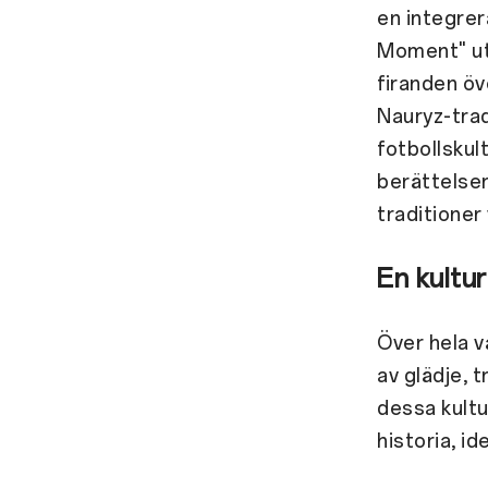
en integrer
Moment" ut
firanden öv
Nauryz-tradi
fotbollskul
berättelser
traditioner 
En kultur
Över hela v
av glädje, 
dessa kultu
historia, i