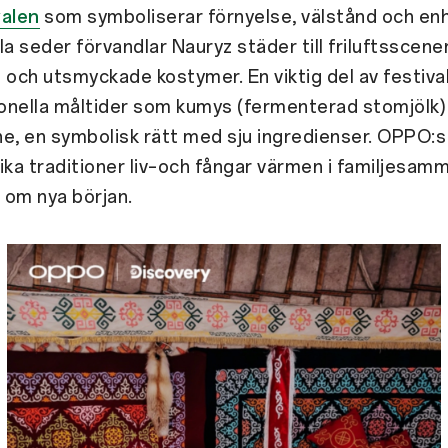
valen
som symboliserar förnyelse, välstånd och enh
la seder förvandlar Nauryz städer till friluftsscene
 och utsmyckade kostymer. En viktig del av festival
ionella måltider som kumys (fermenterad stomjölk)
e, en symbolisk rätt med sju ingredienser. OPPO:s 
ika traditioner liv–och fångar värmen i familjesa
 om nya början.