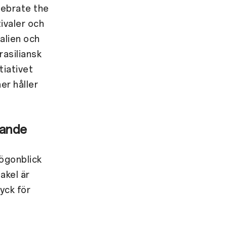
lebrate the
ivaler och
alien och
rasiliansk
tiativet
er håller
irande
ögonblick
akel är
yck för