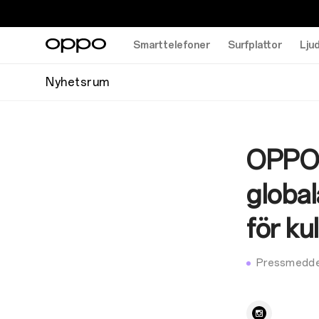
Smarttelefoner
Surfplattor
Lju
Nyhetsrum
OPPO 
globa
för ku
Pressmedde