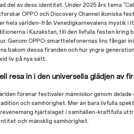
ad del av dess identitet. Under 2025 års tema "Ce
forskar OPPO och Discovery Channel ikoniska fest
er hela världen–från Venedigkarnevalens mystik i It
tionerna i Kazakstan, till den livfulla festen kring b
tur. Genom OPPO-smarttelefonernas lins fångar ini
na bakom dessa firanden och hur yngre generation
vid liv på nya sätt.
ell resa in i den universella glädjen av f
ärlden förenar festivaler människor genom delade 
tradition och samhörighet. Mer än bara livfulla spekt
revenemang hjärtslaget i samhällen–kraftfulla uttr
dentitet och mänsklig samhörighet.