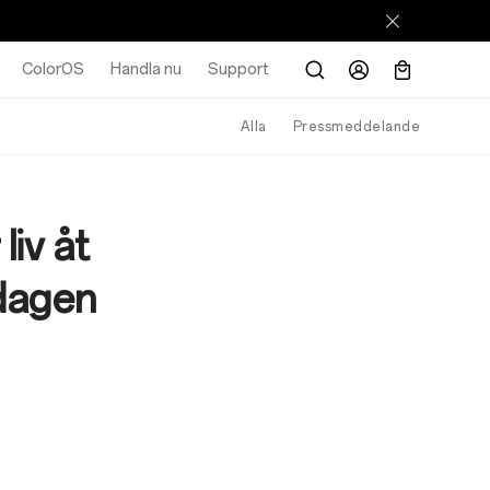
ColorOS
Handla nu
Support
Alla
Pressmeddelande
iv åt
sdagen