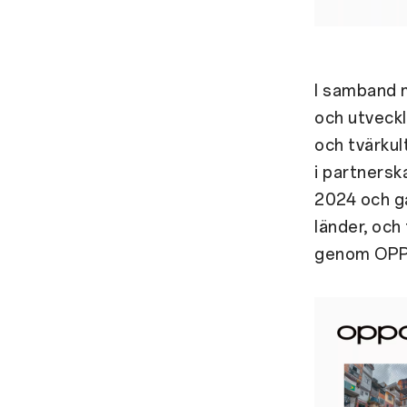
I samband m
och utveckl
och tvärkult
i partnersk
2024 och gå
länder, och
genom OPPO