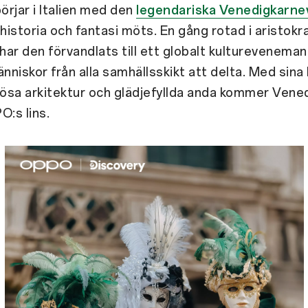
örjar i Italien med den
legendariska Venedigkarne
 historia och fantasi möts. En gång rotad i aristokr
 har den förvandlats till ett globalt kulturevenema
nniskor från alla samhällsskikt att delta. Med sina l
lösa arkitektur och glädjefyllda anda kommer Venedig
:s lins.