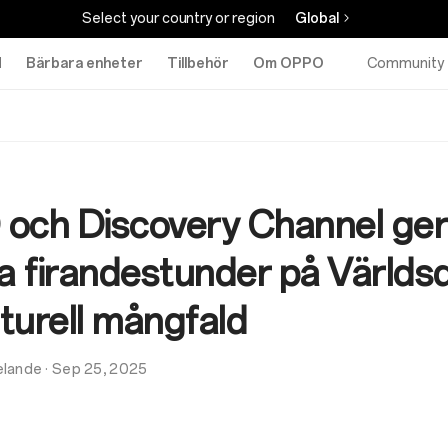
Select your country or region
Global
d
Bärbara enheter
Tillbehör
Om OPPO
Community
och Discovery Channel ger l
la firandestunder på Värld
lturell mångfald
lande
·
Sep 25, 2025