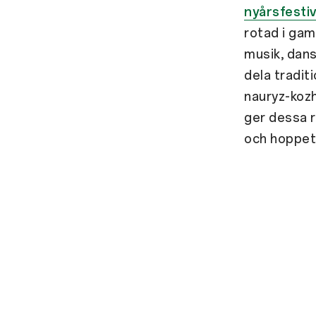
nyårsfesti
rotad i gam
musik, dans
dela tradit
nauryz-kozh
ger dessa r
och hoppet