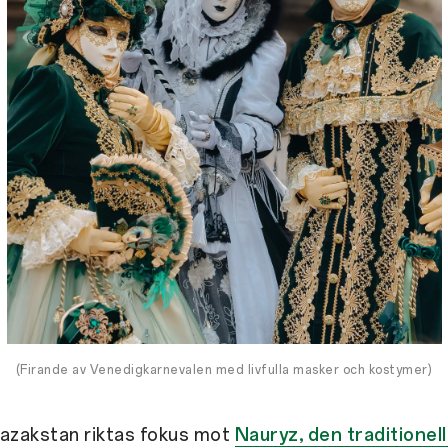
(Firande av Venedigkarnevalen med livfulla masker och kostymer)
 Kazakstan riktas fokus mot
Nauryz, den traditionel