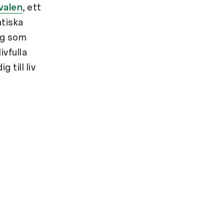
valen
, ett
atiska
ng som
ivfulla
 till liv