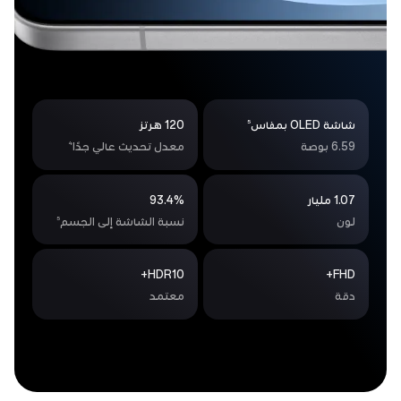
5
شاشة OLED بمقاس
120 هرتز
4
6.59 بوصة
معدل تحديث عالي جدًا
1.07 مليار
93.4%
5
لون
نسبة الشاشة إلى الجسم
HDR10+
FHD+
دقة
معتمد