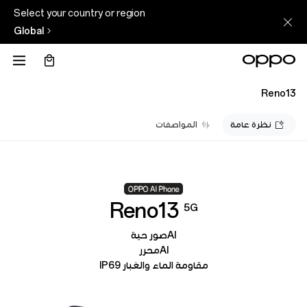
Select your country or region
Global
Reno13
نظرة عامة
المواصفات
OPPO
Reno13
5G
Reno13
5G
AIصور حية
AIمحرر
|
مقاومة الماء والغبار IP69
صور
حية