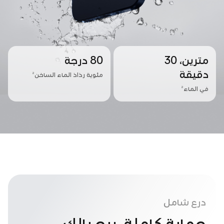
مترين، 30
80 درجة
دقيقة
2
مئوية رذاذ الماء الساخن
2
في الماء
درع شامل
حماية كاملة، ريح بالك