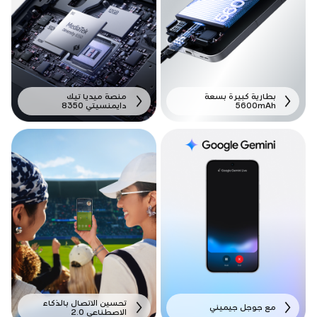
بطارية كبيرة بسعة
منصة ميديا ​​تيك
5600mAh
دايمنسيتي 8350
تحسين الاتصال بالذكاء
مع جوجل جيميني
الاصطناعي 2.0