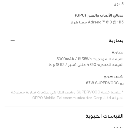
8 نوى
معالج الألعاب والصور (GPU)
Adreno ™ 610 @ 1115 ميجا هرتز
بطارية
بطارية
القيمة النموذجية: 5000mAh / 19.35Wh
القيمة المقدرة: 4890 مللي أمبير / 18.92 واط
شحن سريع
67W SUPERVOOC
TM
* علامة كلمة SUPERVOOC وشعاراتها هي علامات تجارية مملوكة
لشركة OPPO Mobile Telecommunication Corp.، Ltd.
القياسات الحيوية