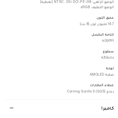
الوضع الزاهي: 98٪ NTSC ، 95٪ DCI-P3 (تغطية)
الوضع اللطيف: sRGB
عمق اللون
16.7 مليون لون (8 بت)
كثافة البكسل
409PPI
سطوع
430nits
لوحة
صلابة AMOLED
غطاء النظارات
زجاج Corning Gorilla 5 (GG5)
كاميرا