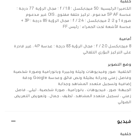
خلفية
الكاميرا الرئيسية: 50 ميجابكسل ؛ f / 1.8 ؛ مجال الرؤية 77 درجة ؛
عدسة 5P AF مدعوم ، تركيز حلقة مفتوح ، OIS غير مدعوم
صورة 1 و 2: 2 ميجابكسل ؛ f / 2.4 ؛ مجال الرؤية 89 درجة ؛ 3P +
عدسة الأشعة تحت الحمراء ؛ رئيس FF
أمامية
8 ميجابكسل f / 2.0 ؛ مجال الرؤية 83 درجة ؛ عدسة 4P ، غير قادرة
على التركيز البؤري التلقائي
وضع التصوير
الخلفية: صور وفيديوهات وليلة وخبيرة وبانورامية وصورة شخصية
وفاصل زمني وحركة بطيئة ونص فائق وعدسة Google ودقة
إضافية وتسجيل متعدد المشاهد وجذابة
الجبهة: صور ، فيديوهات ، بانورامية ، صورة شخصية ، ليلي ، فاصل
زمني ، تسجيل متعدد المشاهد ، لطيف ، جمال ، وتعويض التعريض
الضوئي
فيديو
خلفية