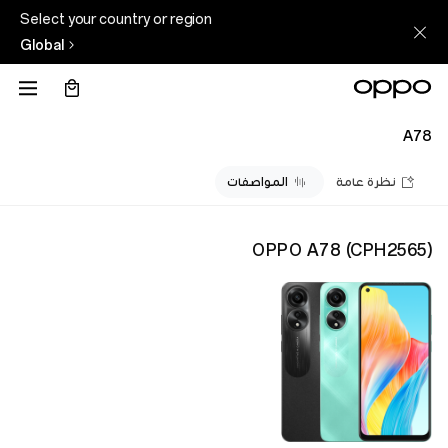
Select your country or region
Global
A78
نظرة عامة
المواصفات
OPPO A78
(
CPH2565
)